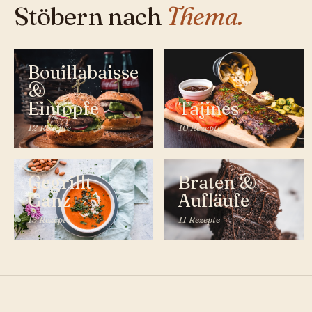
Stöbern nach
Thema.
Bouillabaisse
&
Eintöpfe
Tajines
12 Rezepte
10 Rezepte
Gegrillt
Braten &
Ganz
Aufläufe
13 Rezepte
11 Rezepte