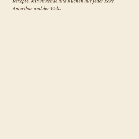
Rezepte, Mitwirkende und Küchen aus jeder Ecke
Amerikas und der Welt.
KÜCHEN
Amerikanisch
Italienisch
Mexikanisch
Französisch
Japanisch
Chinesisch
Thailändisch
DIE AUSGABE
Kochen