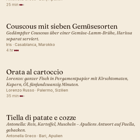
25 min
·
Couscous mit sieben Gemüsesorten
MEDITERRAN · ABENDESSEN
Gedämpfter Couscous über einer Gemüse-Lamm-Brühe, Harissa
separat serviert.
Iris · Casablanca, Marokko
4 hr
·
Orata al cartoccio
MEDITERRAN · ABENDESSEN
Lorenzo: ganzer Fisch in Pergamentpapier mit Kirschtomaten,
Kapern, Öl, fünfundzwanzig Minuten.
Lorenzo Russo · Palermo, Sizilien
35 min
·
Tiella di patate e cozze
MEDITERRAN · ABENDESSEN
Antonella: Reis, Kartoffel, Muscheln – Apuliens Antwort auf Paella,
gebacken.
Antonella Greco · Bari, Apulien