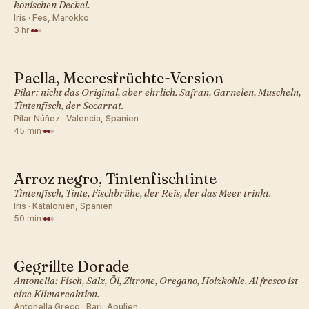
konischen Deckel.
Iris · Fes, Marokko
3 hr
·
Paella, Meeresfrüchte-Version
MEDITERRAN · ABENDESSEN
Pilar: nicht das Original, aber ehrlich. Safran, Garnelen, Muscheln,
Tintenfisch, der Socarrat.
Pilar Núñez · Valencia, Spanien
45 min
·
Arroz negro, Tintenfischtinte
MEDITERRAN · ABENDESSEN
Tintenfisch, Tinte, Fischbrühe, der Reis, der das Meer trinkt.
Iris · Katalonien, Spanien
50 min
·
Gegrillte Dorade
MEDITERRAN · ABENDESSEN
Antonella: Fisch, Salz, Öl, Zitrone, Oregano, Holzkohle. Al fresco ist
eine Klimareaktion.
Antonella Greco · Bari, Apulien