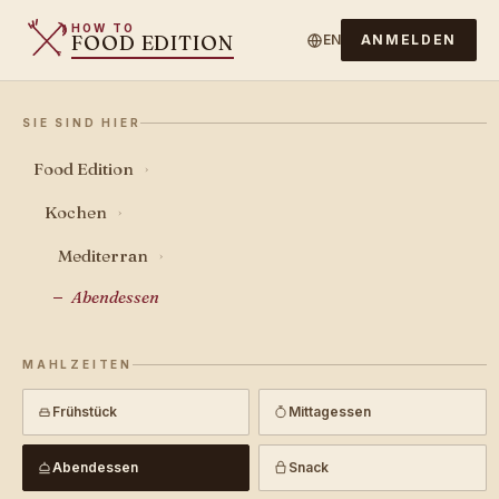
HOW TO
FOOD EDITION
EN
ANMELDEN
SIE SIND HIER
Food Edition
›
Kochen
›
Mediterran
›
Abendessen
MAHLZEITEN
Frühstück
Mittagessen
Abendessen
Snack