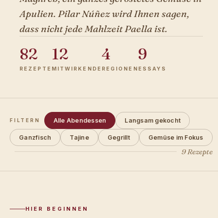
Apulien. Pilar Núñez wird Ihnen sagen,
dass nicht jede Mahlzeit Paella ist.
82
12
4
9
REZEPTE
MITWIRKENDE
REGIONEN
ESSAYS
Alle Abendessen
Langsam gekocht
FILTERN
Ganzfisch
Tajine
Gegrillt
Gemüse im Fokus
9 Rezepte
HIER BEGINNEN