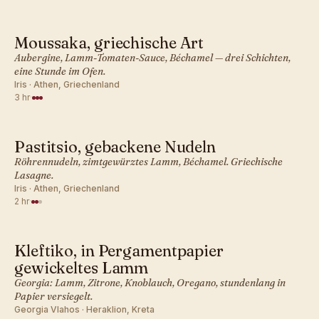
Moussaka, griechische Art
GRIECHISCH · ABENDESSEN
Aubergine, Lamm-Tomaten-Sauce, Béchamel — drei Schichten,
eine Stunde im Ofen.
Iris · Athen, Griechenland
3 hr
·
Pastitsio, gebackene Nudeln
GRIECHISCH · ABENDESSEN
Röhrennudeln, zimtgewürztes Lamm, Béchamel. Griechische
Lasagne.
Iris · Athen, Griechenland
2 hr
·
Kleftiko, in Pergamentpapier
GRIECHISCH · ABENDESSEN
gewickeltes Lamm
Georgia: Lamm, Zitrone, Knoblauch, Oregano, stundenlang in
Papier versiegelt.
Georgia Vlahos · Heraklion, Kreta