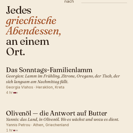
nach
Jedes
griechische
Abendessen,
an einem
Ort.
Das Sonntags-Familienlamm
GRIECHISCH · ABENDESSEN
Georgien: Lamm im Frühling, Zitrone, Oregano, der Tisch, der
sich langsam am Nachmittag füllt.
Georgia Vlahos · Heraklion, Kreta
4 hr
·
Olivenöl — die Antwort auf Butter
GRIECHISCH · ABENDESSEN
Yannis: das Land, in Olivenöl. Wo es wächst und wozu es dient.
Yannis Petrou · Athen, Griechenland
1 hr
·