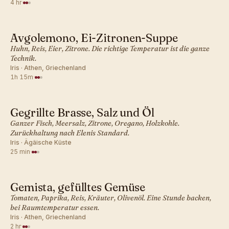
4 hr
·
Avgolemono, Ei-Zitronen-Suppe
GRIECHISCH · ABENDESSEN
Huhn, Reis, Eier, Zitrone. Die richtige Temperatur ist die ganze
Technik.
Iris · Athen, Griechenland
1h 15m
·
Gegrillte Brasse, Salz und Öl
GRIECHISCH · ABENDESSEN
Ganzer Fisch, Meersalz, Zitrone, Oregano, Holzkohle.
Zurückhaltung nach Elenis Standard.
Iris · Ägäische Küste
25 min
·
Gemista, gefülltes Gemüse
GRIECHISCH · ABENDESSEN
Tomaten, Paprika, Reis, Kräuter, Olivenöl. Eine Stunde backen,
bei Raumtemperatur essen.
Iris · Athen, Griechenland
2 hr
·