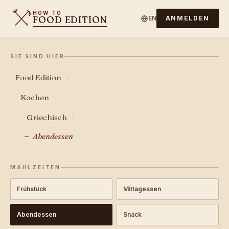
HOW TO
FOOD EDITION
EN
ANMELDEN
SIE SIND HIER
Food Edition
›
Kochen
›
Griechisch
›
Abendessen
MAHLZEITEN
Frühstück
Mittagessen
Abendessen
Snack