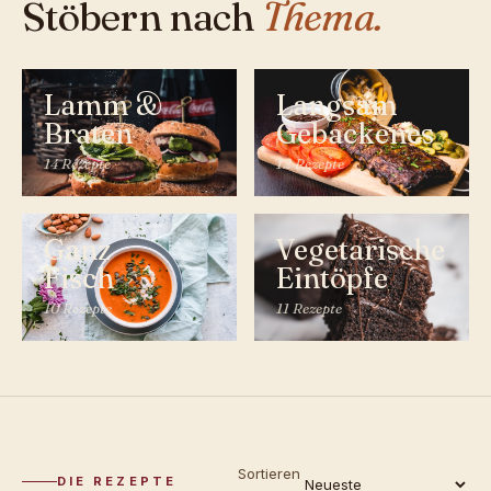
Stöbern nach
Thema.
Lamm &
Langsam
Braten
Gebackenes
14 Rezepte
12 Rezepte
Ganz
Vegetarische
Fisch
Eintöpfe
10 Rezepte
11 Rezepte
Sortieren
DIE REZEPTE