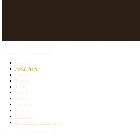
PART OF THE HOWTO NETWORK →
THE HOWTO NETWORK
Home
Food
· here
Beauty
Travel
Tech
Family
Finance
Fashion
Health
Gaming
The HowTo Network
THE LEGACY BRIDGE FAMILY