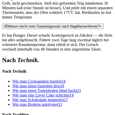
Gelb, nicht geschmolzen. Stell den geformten Teig mindestens 30
Minuten kalt (eine Stunde ist besser). Und prüfe mit einem separaten
Thermometer, dass der Ofen wirklich 175°C hat. Breitlaufen ist fast
immer Temperatur.
0
5
Warum riecht mein Sauerteigansatz nach Nagellackentferner?
+
Er hat Hunger. Dieser scharfe Acetongeruch ist Alkohol — die Hefe
hat alles aufgebraucht. Füttere zwei Tage lang zweimal täglich bei
wärmerer Raumtemperatur, dann erholt er sich. Der Geruch
wechselt innerhalb von 48 Stunden in eine angenehme Säure.
Nach
Technik.
Nach Technik
Wie man Croissantteig touriert
24
Wie man einen Sauerteig liest
18
Wie man einen Tortenboden blind backt
21
Wie man eine Layer Cake schichtet
14
Wie man Schokolade temperiert
17
Wie man Brotteig autolysiert
11
Nach Tradition