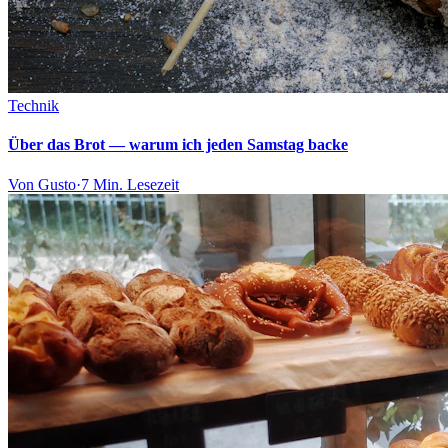
Technik
Über das Brot — warum ich jeden Samstag backe
Von
Gusto
·
7 Min.
Lesezeit