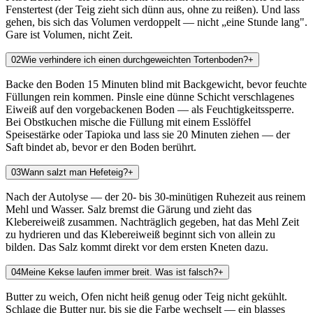
Fenstertest (der Teig zieht sich dünn aus, ohne zu reißen). Und lass
gehen, bis sich das Volumen verdoppelt — nicht „eine Stunde lang".
Gare ist Volumen, nicht Zeit.
0
2
Wie verhindere ich einen durchgeweichten Tortenboden?
+
Backe den Boden 15 Minuten blind mit Backgewicht, bevor feuchte
Füllungen rein kommen. Pinsle eine dünne Schicht verschlagenes
Eiweiß auf den vorgebackenen Boden — als Feuchtigkeitssperre.
Bei Obstkuchen mische die Füllung mit einem Esslöffel
Speisestärke oder Tapioka und lass sie 20 Minuten ziehen — der
Saft bindet ab, bevor er den Boden berührt.
0
3
Wann salzt man Hefeteig?
+
Nach der Autolyse — der 20- bis 30-minütigen Ruhezeit aus reinem
Mehl und Wasser. Salz bremst die Gärung und zieht das
Klebereiweiß zusammen. Nachträglich gegeben, hat das Mehl Zeit
zu hydrieren und das Klebereiweiß beginnt sich von allein zu
bilden. Das Salz kommt direkt vor dem ersten Kneten dazu.
0
4
Meine Kekse laufen immer breit. Was ist falsch?
+
Butter zu weich, Ofen nicht heiß genug oder Teig nicht gekühlt.
Schlage die Butter nur, bis sie die Farbe wechselt — ein blasses