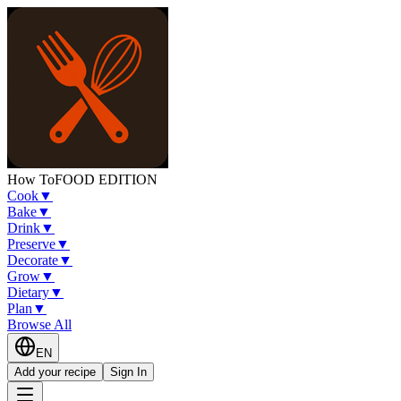
How To
FOOD EDITION
Cook
▼
Bake
▼
Drink
▼
Preserve
▼
Decorate
▼
Grow
▼
Dietary
▼
Plan
▼
Browse All
EN
Add your recipe
Sign In