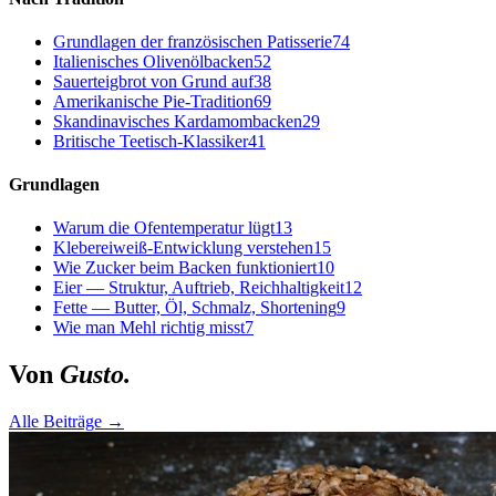
Grundlagen der französischen Patisserie
74
Italienisches Olivenölbacken
52
Sauerteigbrot von Grund auf
38
Amerikanische Pie-Tradition
69
Skandinavisches Kardamombacken
29
Britische Teetisch-Klassiker
41
Grundlagen
Warum die Ofentemperatur lügt
13
Klebereiweiß-Entwicklung verstehen
15
Wie Zucker beim Backen funktioniert
10
Eier — Struktur, Auftrieb, Reichhaltigkeit
12
Fette — Butter, Öl, Schmalz, Shortening
9
Wie man Mehl richtig misst
7
Von
Gusto.
Alle Beiträge →