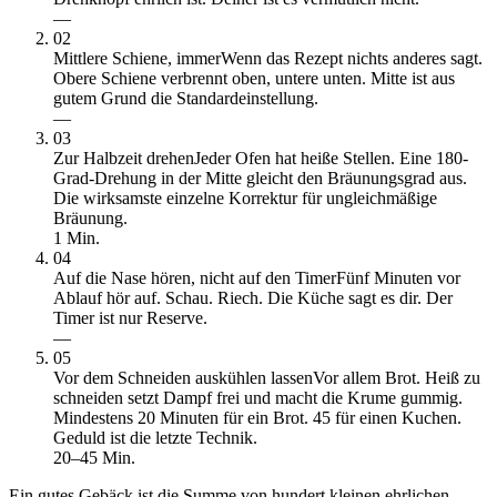
—
02
Mittlere Schiene, immer
Wenn das Rezept nichts anderes sagt.
Obere Schiene verbrennt oben, untere unten. Mitte ist aus
gutem Grund die Standardeinstellung.
—
03
Zur Halbzeit drehen
Jeder Ofen hat heiße Stellen. Eine 180-
Grad-Drehung in der Mitte gleicht den Bräunungsgrad aus.
Die wirksamste einzelne Korrektur für ungleichmäßige
Bräunung.
1 Min.
04
Auf die Nase hören, nicht auf den Timer
Fünf Minuten vor
Ablauf hör auf. Schau. Riech. Die Küche sagt es dir. Der
Timer ist nur Reserve.
—
05
Vor dem Schneiden auskühlen lassen
Vor allem Brot. Heiß zu
schneiden setzt Dampf frei und macht die Krume gummig.
Mindestens 20 Minuten für ein Brot. 45 für einen Kuchen.
Geduld ist die letzte Technik.
20–45 Min.
Ein gutes Gebäck ist die Summe von hundert kleinen ehrlichen