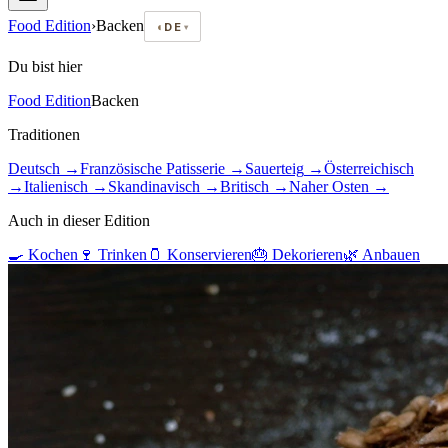
Food Edition
›
Backen
◐
DE
▾
Du bist hier
Food Edition
Backen
Traditionen
Deutsch
→
Französische Patisserie
→
Sauerteig
→
Österreichisch
→
Italienisch
→
Skandinavisch
→
Britisch
→
Naher Osten
→
Auch in dieser Edition
🍳
Kochen
🍷
Trinken
🫙
Konservieren
🎂
Dekorieren
🌿
Anbauen