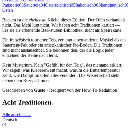
Patisserie
03
Sauerteig
04
Österreichisch
05
Italienisch
06
Skandinavisch
0
Osten
Backen ist die
ehrlichste
Küche dieser Edition. Der Ofen verhandelt
nicht. Das Mehl lügt nicht. Wir haben acht Traditionen kartiert —
lies sie als arbeitende Backstuben-Bibliothek, nicht als Speisekarte.
Ein französisch tourierter Teig verlangt einen anderen Muskel als ein
Sauerteig-Falt oder ein amerikanischer Pie-Boden. Die Traditionen
sind nicht austauschbar. Sie belohnen den, der die Logik jeder
einzelnen der Reihe nach lernt.
Kein Mysterium. Kein "Gefühl für den Teig", das niemand erklärt.
Wir sagen, was Klebereiweiß macht, warum die Buttertemperatur
zählt, wie Dampf im Ofen alles verändert. Die Wissenschaft steht
neben dem Rezept. Immer.
Geschrieben von
Gusto
· Redigiert von der How-To-Redaktion
Acht
Traditionen.
Alle ansehen →
Deutsch
01