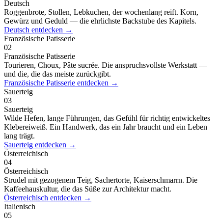
Deutsch
Roggenbrote, Stollen, Lebkuchen, der wochenlang reift. Korn,
Gewürz und Geduld — die ehrlichste Backstube des Kapitels.
Deutsch
entdecken
→
Französische Patisserie
02
Französische Patisserie
Tourieren, Choux, Pâte sucrée. Die anspruchsvollste Werkstatt —
und die, die das meiste zurückgibt.
Französische Patisserie
entdecken
→
Sauerteig
03
Sauerteig
Wilde Hefen, lange Führungen, das Gefühl für richtig entwickeltes
Klebereiweiß. Ein Handwerk, das ein Jahr braucht und ein Leben
lang trägt.
Sauerteig
entdecken
→
Österreichisch
04
Österreichisch
Strudel mit gezogenem Teig, Sachertorte, Kaiserschmarrn. Die
Kaffeehauskultur, die das Süße zur Architektur macht.
Österreichisch
entdecken
→
Italienisch
05