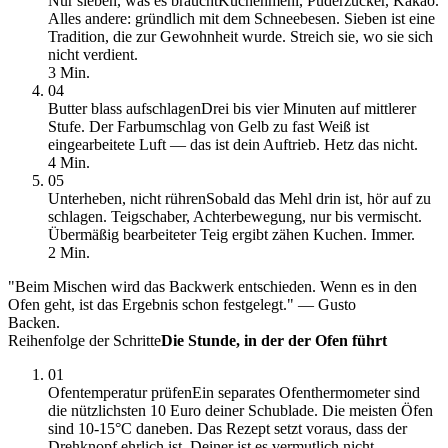
Nur sieben, was es braucht
Kuchenmehl, Puderzucker, Kakao.
Alles andere: gründlich mit dem Schneebesen. Sieben ist eine
Tradition, die zur Gewohnheit wurde. Streich sie, wo sie sich
nicht verdient.
3 Min.
04
Butter blass aufschlagen
Drei bis vier Minuten auf mittlerer
Stufe. Der Farbumschlag von Gelb zu fast Weiß ist
eingearbeitete Luft — das ist dein Auftrieb. Hetz das nicht.
4 Min.
05
Unterheben, nicht rühren
Sobald das Mehl drin ist, hör auf zu
schlagen. Teigschaber, Achterbewegung, nur bis vermischt.
Übermäßig bearbeiteter Teig ergibt zähen Kuchen. Immer.
2 Min.
"Beim Mischen wird das Backwerk entschieden. Wenn es in den
Ofen geht, ist das Ergebnis schon festgelegt." — Gusto
Backen.
Reihenfolge der Schritte
Die Stunde, in der der Ofen führt
01
Ofentemperatur prüfen
Ein separates Ofenthermometer sind
die nützlichsten 10 Euro deiner Schublade. Die meisten Öfen
sind 10-15°C daneben. Das Rezept setzt voraus, dass der
Drehknopf ehrlich ist. Deiner ist es vermutlich nicht.