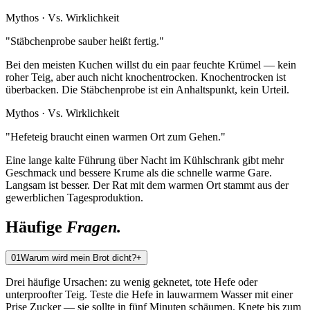
Mythos
·
Vs. Wirklichkeit
"
Stäbchenprobe sauber heißt fertig.
"
Bei den meisten Kuchen willst du ein paar feuchte Krümel — kein
roher Teig, aber auch nicht knochentrocken. Knochentrocken ist
überbacken. Die Stäbchenprobe ist ein Anhaltspunkt, kein Urteil.
Mythos
·
Vs. Wirklichkeit
"
Hefeteig braucht einen warmen Ort zum Gehen.
"
Eine lange kalte Führung über Nacht im Kühlschrank gibt mehr
Geschmack und bessere Krume als die schnelle warme Gare.
Langsam ist besser. Der Rat mit dem warmen Ort stammt aus der
gewerblichen Tagesproduktion.
Häufige
Fragen.
0
1
Warum wird mein Brot dicht?
+
Drei häufige Ursachen: zu wenig geknetet, tote Hefe oder
unterproofter Teig. Teste die Hefe in lauwarmem Wasser mit einer
Prise Zucker — sie sollte in fünf Minuten schäumen. Knete bis zum