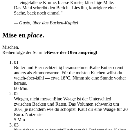
— eingefallene Krume, blasse Kruste, klitschige Mitte.
Das Mehl schreibt den Bericht. Lies ihn, korrigiere eine
Sache, back noch einmal."
— Gusto, über das Backen-Kapitel
Mise en
place.
Mischen.
Reihenfolge der Schritte
Bevor der Ofen anspringt
01
Butter und Eier rechtzeitig herausnehmen
Kalte Butter cremt
anders als zimmerwarme. Für die meisten Kuchen willst du
weich-aber-kühl — etwa 18°C. Nimm sie eine Stunde vorher
heraus.
60 Min.
02
Wiegen, nicht messen
Eine Waage ist der Unterschied
zwischen Backen und Raten. Das Volumen schwankt um
30%, je nachdem wie du schöpfst. Kauf dir eine Waage für 20
Euro. Nutze sie.
5 Min.
03