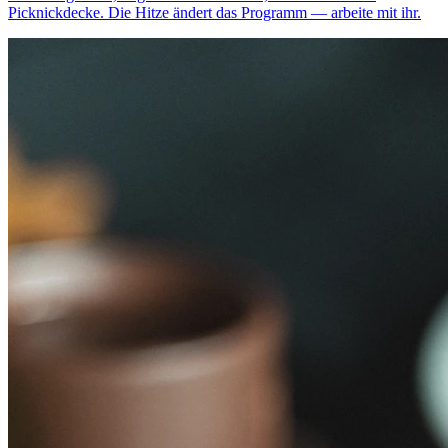
Picknickdecke. Die Hitze ändert das Programm — arbeite mit ihr.