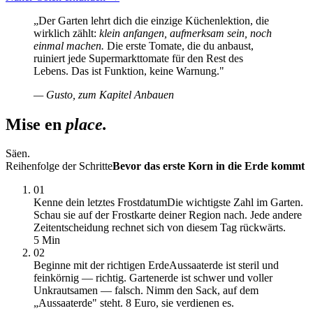
„Der Garten lehrt dich die einzige Küchenlektion, die
wirklich zählt:
klein anfangen, aufmerksam sein, noch
einmal machen.
Die erste Tomate, die du anbaust,
ruiniert jede Supermarkttomate für den Rest des
Lebens. Das ist Funktion, keine Warnung."
— Gusto, zum Kapitel Anbauen
Mise en
place.
Säen.
Reihenfolge der Schritte
Bevor das erste Korn in die Erde kommt
01
Kenne dein letztes Frostdatum
Die wichtigste Zahl im Garten.
Schau sie auf der Frostkarte deiner Region nach. Jede andere
Zeitentscheidung rechnet sich von diesem Tag rückwärts.
5 Min
02
Beginne mit der richtigen Erde
Aussaaterde ist steril und
feinkörnig — richtig. Gartenerde ist schwer und voller
Unkrautsamen — falsch. Nimm den Sack, auf dem
„Aussaaterde" steht. 8 Euro, sie verdienen es.