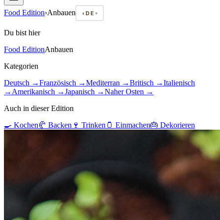
Food Edition
›
Anbauen
◐
DE
▾
Du bist hier
Food Edition
Anbauen
Kategorien
Deutsch
→
Französisch
→
Mediterran
→
Britisch
→
Italienisch
→
Amerikanisch
→
Japanisch
→
Naher Osten
→
Auch in dieser Edition
🍳
Kochen
🥐
Backen
🍷
Trinken
🫙
Einmachen
🎂
Dekorieren