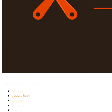
PART OF THE HOWTO NETWORK →
THE HOWTO NETWORK
Home
Food
· here
Beauty
Travel
Tech