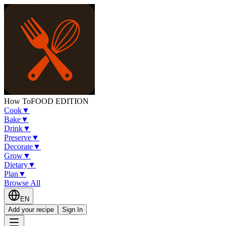
How To
FOOD EDITION
Cook
▼
Bake
▼
Drink
▼
Preserve
▼
Decorate
▼
Grow
▼
Dietary
▼
Plan
▼
Browse All
EN
Add your recipe
Sign In