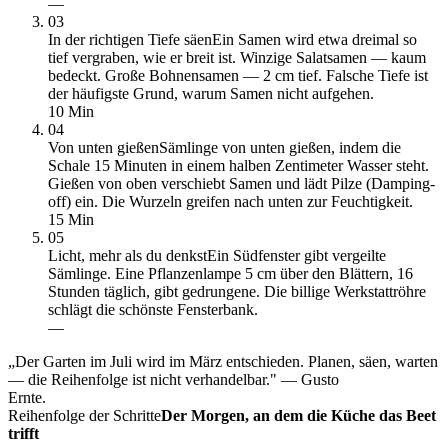
—
03
In der richtigen Tiefe säen
Ein Samen wird etwa dreimal so
tief vergraben, wie er breit ist. Winzige Salatsamen — kaum
bedeckt. Große Bohnensamen — 2 cm tief. Falsche Tiefe ist
der häufigste Grund, warum Samen nicht aufgehen.
10 Min
04
Von unten gießen
Sämlinge von unten gießen, indem die
Schale 15 Minuten in einem halben Zentimeter Wasser steht.
Gießen von oben verschiebt Samen und lädt Pilze (Damping-
off) ein. Die Wurzeln greifen nach unten zur Feuchtigkeit.
15 Min
05
Licht, mehr als du denkst
Ein Südfenster gibt vergeilte
Sämlinge. Eine Pflanzenlampe 5 cm über den Blättern, 16
Stunden täglich, gibt gedrungene. Die billige Werkstattröhre
schlägt die schönste Fensterbank.
—
„Der Garten im Juli wird im März entschieden. Planen, säen, warten
— die Reihenfolge ist nicht verhandelbar." — Gusto
Ernte.
Reihenfolge der Schritte
Der Morgen, an dem die Küche das Beet
trifft