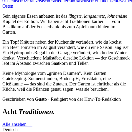
01
Deutsch
02
Französisch
03
Mediterran
04
Britisch
05
Italienisch
06
Amer
Osten
Sein eigenes Essen anbauen ist das
längste, langsamste, lohnendste
Kapitel der Edition. Wir haben acht Traditionen kartiert — vom
Basilikum auf der Fensterbank bis zum Apfelbaum hinten im
Garten.
Ein Topf Kräuter neben der Küchentür verändert, wie du kochst.
Ein Beet Tomaten im August verändert, wie du eine Saison lang isst.
Ein Hydroponik-Regal in der Garage verändert, wie du den Winter
denkst. Verschiedene Maßstäbe, dieselbe Lektion — der Geschmack
lebt im Abstand zwischen Saatkorn und Teller.
Keine Mythologie vom „grünen Daumen". Kein Garten-
Gatekeeping. Sonnenstunden, Boden-pH, Frostdaten, eine
Gießkanne — das sind die Zutaten. Der Garten ist ehrlicher als die
Küche, weil die Pflanzen genau sagen, was sie brauchen.
Geschrieben von
Gusto
· Redigiert von der How-To-Redaktion
Acht
Traditionen.
Alle ansehen →
Deutsch