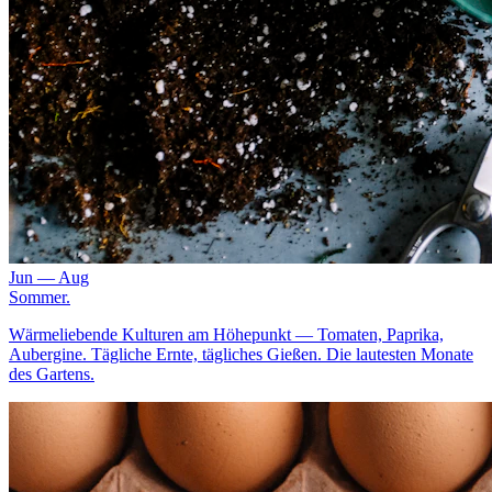
Jun — Aug
Sommer
.
Wärmeliebende Kulturen am Höhepunkt — Tomaten, Paprika,
Aubergine. Tägliche Ernte, tägliches Gießen. Die lautesten Monate
des Gartens.