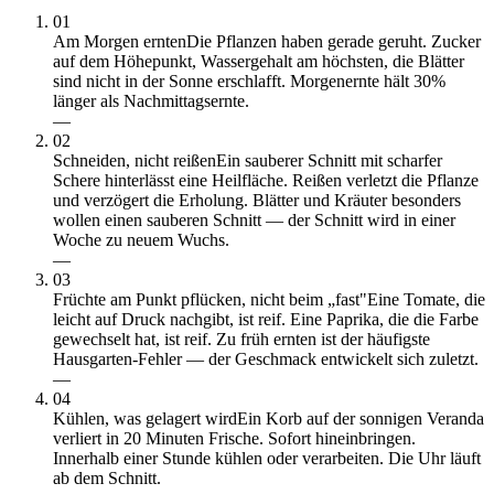
01
Am Morgen ernten
Die Pflanzen haben gerade geruht. Zucker
auf dem Höhepunkt, Wassergehalt am höchsten, die Blätter
sind nicht in der Sonne erschlafft. Morgenernte hält 30%
länger als Nachmittagsernte.
—
02
Schneiden, nicht reißen
Ein sauberer Schnitt mit scharfer
Schere hinterlässt eine Heilfläche. Reißen verletzt die Pflanze
und verzögert die Erholung. Blätter und Kräuter besonders
wollen einen sauberen Schnitt — der Schnitt wird in einer
Woche zu neuem Wuchs.
—
03
Früchte am Punkt pflücken, nicht beim „fast"
Eine Tomate, die
leicht auf Druck nachgibt, ist reif. Eine Paprika, die die Farbe
gewechselt hat, ist reif. Zu früh ernten ist der häufigste
Hausgarten-Fehler — der Geschmack entwickelt sich zuletzt.
—
04
Kühlen, was gelagert wird
Ein Korb auf der sonnigen Veranda
verliert in 20 Minuten Frische. Sofort hineinbringen.
Innerhalb einer Stunde kühlen oder verarbeiten. Die Uhr läuft
ab dem Schnitt.