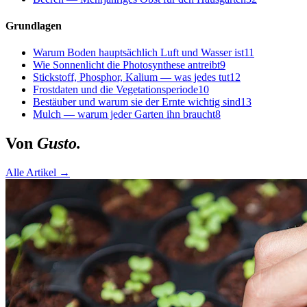
Grundlagen
Warum Boden hauptsächlich Luft und Wasser ist
11
Wie Sonnenlicht die Photosynthese antreibt
9
Stickstoff, Phosphor, Kalium — was jedes tut
12
Frostdaten und die Vegetationsperiode
10
Bestäuber und warum sie der Ernte wichtig sind
13
Mulch — warum jeder Garten ihn braucht
8
Von
Gusto.
Alle Artikel →