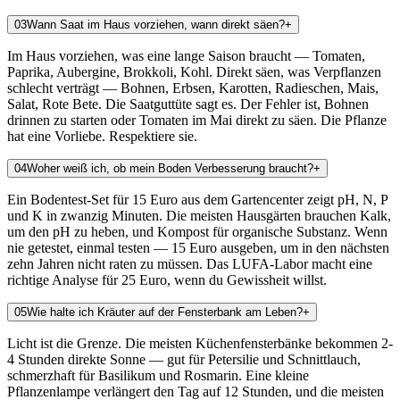
0
3
Wann Saat im Haus vorziehen, wann direkt säen?
+
Im Haus vorziehen, was eine lange Saison braucht — Tomaten,
Paprika, Aubergine, Brokkoli, Kohl. Direkt säen, was Verpflanzen
schlecht verträgt — Bohnen, Erbsen, Karotten, Radieschen, Mais,
Salat, Rote Bete. Die Saatguttüte sagt es. Der Fehler ist, Bohnen
drinnen zu starten oder Tomaten im Mai direkt zu säen. Die Pflanze
hat eine Vorliebe. Respektiere sie.
0
4
Woher weiß ich, ob mein Boden Verbesserung braucht?
+
Ein Bodentest-Set für 15 Euro aus dem Gartencenter zeigt pH, N, P
und K in zwanzig Minuten. Die meisten Hausgärten brauchen Kalk,
um den pH zu heben, und Kompost für organische Substanz. Wenn
nie getestet, einmal testen — 15 Euro ausgeben, um in den nächsten
zehn Jahren nicht raten zu müssen. Das LUFA-Labor macht eine
richtige Analyse für 25 Euro, wenn du Gewissheit willst.
0
5
Wie halte ich Kräuter auf der Fensterbank am Leben?
+
Licht ist die Grenze. Die meisten Küchenfensterbänke bekommen 2-
4 Stunden direkte Sonne — gut für Petersilie und Schnittlauch,
schmerzhaft für Basilikum und Rosmarin. Eine kleine
Pflanzenlampe verlängert den Tag auf 12 Stunden, und die meisten