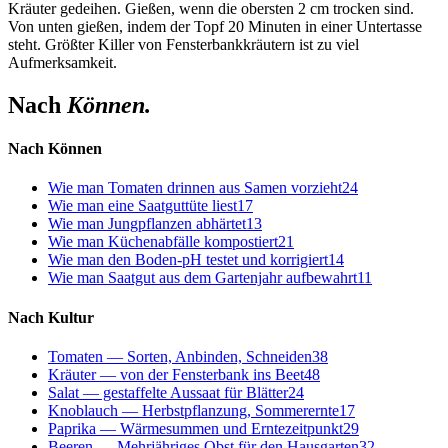
Kräuter gedeihen. Gießen, wenn die obersten 2 cm trocken sind.
Von unten gießen, indem der Topf 20 Minuten in einer Untertasse
steht. Größter Killer von Fensterbankkräutern ist zu viel
Aufmerksamkeit.
Nach
Können.
Nach Können
Wie man Tomaten drinnen aus Samen vorzieht
24
Wie man eine Saatguttüte liest
17
Wie man Jungpflanzen abhärtet
13
Wie man Küchenabfälle kompostiert
21
Wie man den Boden-pH testet und korrigiert
14
Wie man Saatgut aus dem Gartenjahr aufbewahrt
11
Nach Kultur
Tomaten — Sorten, Anbinden, Schneiden
38
Kräuter — von der Fensterbank ins Beet
48
Salat — gestaffelte Aussaat für Blätter
24
Knoblauch — Herbstpflanzung, Sommerernte
17
Paprika — Wärmesummen und Erntezeitpunkt
29
Beeren — Mehrjähriges Obst für den Hausgarten
32