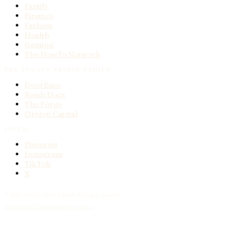
Family
Finance
Fashion
Health
Gaming
The HowTo Network
THE LEGACY BRIDGE FAMILY
DoorBase
ReadyDocs
The Forge
Origen Capital
SOCIAL
Pinterest
Instagram
TikTok
X
© 2026 HowTo:
Food
Edition. All rights reserved.
About
Contact
Disclaimer
Privacy
Terms