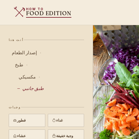
HOW TO
FOOD EDITION
أنت هنا
إصدار الطعام
›
طبخ
›
مكسيكي
›
طبق جانبي
وجبات
غداء
فطور
وجبة خفيفة
عشاء