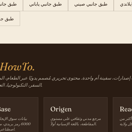
لاندي
طبق جانبي صيني
طبق جانبي ياباني
طبق جان
طبق جان
HowTo.
إصدارات، سفينة أم واحدة. محتوى تحريري مُصمم يدويًا عبر الطعام، الم
السفر، التكنولوجيا، العائلة، والتمويل.
ase
Origen
Rea
أكثر من
مرجع مدني وثقافي على مستوى
بيانات سوق الإيجا
المقاطعة، باللغة الإسبانية أولاً.
6000 رمز بريدي،
اصطناعي عند الطلب.