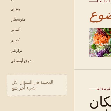
ابدأ هنا
يوناني
متوسطي
ألماني
كوري
اصوليا
11 وصفة
برازيلي
شرق أوسطي
العجينة هي السؤال. كل
شيء آخر يتبع.
لوصفات
ان