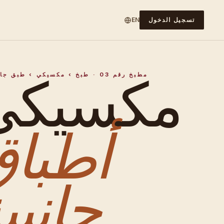
تسجيل الدخول
EN
مكسيكي
مطبخ رقم 03 · طبخ › مكسيكي › طبق جانبي
أطبا
جانبية.