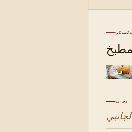
مكسيكي
فطور
بجانب