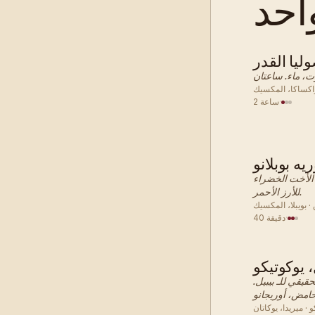
ليا القدر
طبق جانبي
واكساكا، المكسيك
·
2 ساعة
يه بوبلانو
طبق جانبي
 الأخت الخضراء
للأرز الأحمر.
· بويبلا، المكسيك
·
40 دقيقة
يوكوتيكو
طبق جانبي
قيقي للـ بيبيل.
· ميريدا، يوكاتان