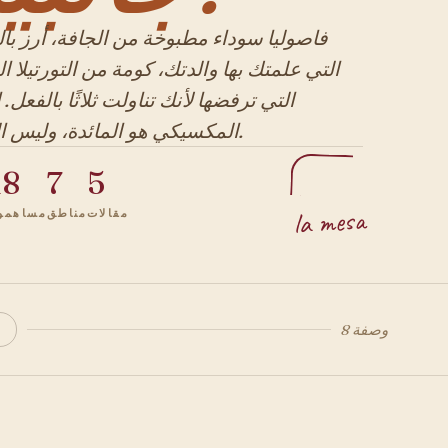
فاصوليا سوداء مطبوخة من الجافة، أرز با
التي علمتك بها والدتك، كومة من التورتيلا ا
التي ترفضها لأنك تناولت ثلاثًا بالفعل.
المكسيكي هو المائدة، وليس المكمل.
18
7
5
la mesa
مقالات
مناطق
مساهمو
8 وصفة