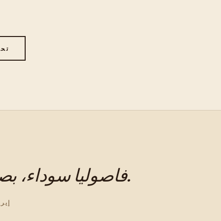
تحم
فاصوليا سوداء، بصل، ثوم، إيبازوت، ماء. ساعتان.
إير