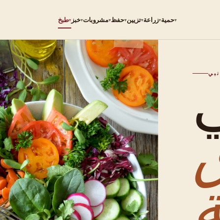
حمية
زراعة
تزيين
حفظ
مشروبات
خبز
طبخ
▾
▾
▾
▾
▾
▾
▾
ق