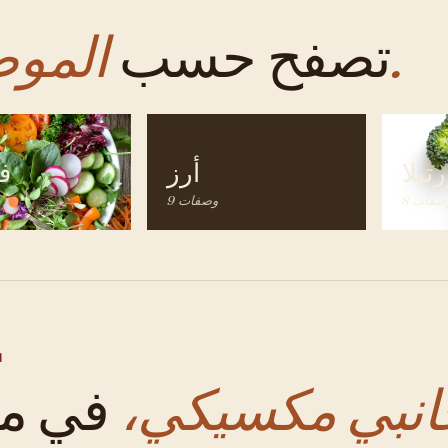
الموضوع.
تصفح حسب
رتيلا
أرز
ف
 وصفات
9 وصفات
ا
نبي مكسيكي،
في مك