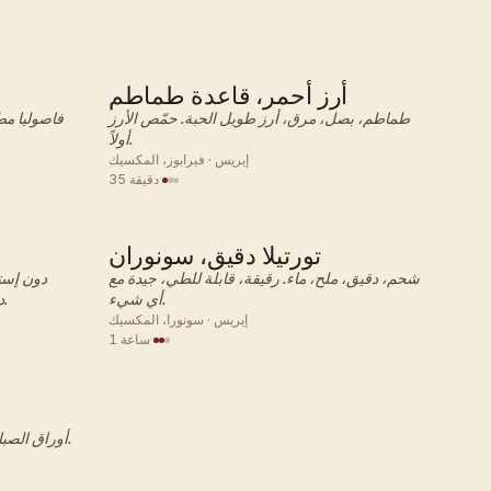
أرز أحمر، قاعدة طماطم
مكسيكي · طبق جانبي
طماطم، بصل، مرق، أرز طويل الحبة. حمّص الأرز
فاصوليا م
أولاً.
إيريس · فيرابوز، المكسيك
·
35 دقيقة
تورتيلا دقيق، سونوران
مكسيكي · طبق جانبي
شحم، دقيق، ملح، ماء. رقيقة، قابلة للطي، جيدة مع
دون إستي
أي شيء.
دقيق الذرة. كلاهما حقيقي. ليسا متماثلين.
إيريس · سونورا، المكسيك
·
1 ساعة
أوراق الصبار، طماطم، بصل، كزبرة، جبنة فريسكو.