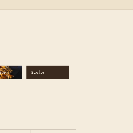
صلصة
وجبة