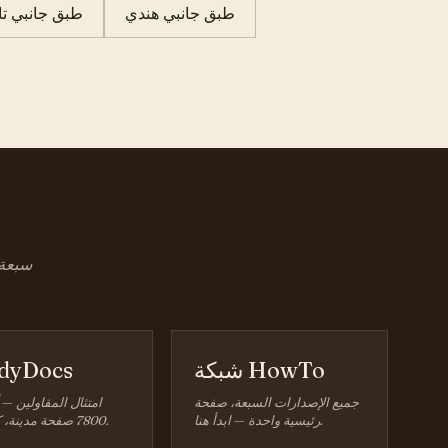
طبق جانبي هندي
طبق جانبي تاي
سبعة 
شبكة HowTo
dyDocs
جميع الإصدارات السبعة، صفحة
امتثال المقاولين — 
رئيسية واحدة — ابدأ هنا.
7800 صفحة مدينة، كل ولاية.