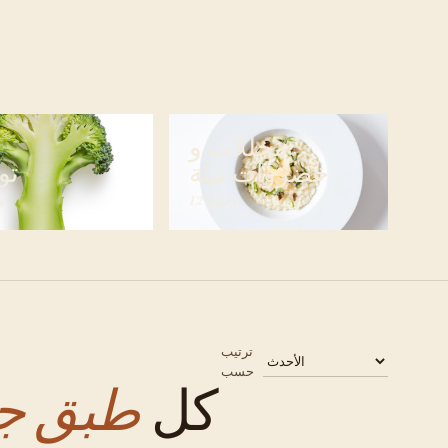
مخللات و
خضروات نيئة
تو
12 وصفة
8
ترتيب
حسب
كل
طبق جا