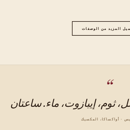
يل المزيد من الوصفات
يس · أواكساكا، المكسيك