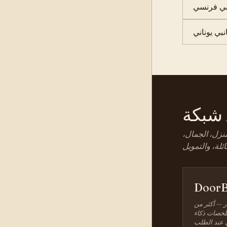
بي فرنسي
بي يوناني
شبكة
نزل، الجمال،
DoorB
ر — أكثر من
 ملخصات ذكاء