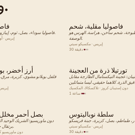
واحد.
فاصوليا مقلية، شحم
فاصو
مكسيكي · طبق جانبي
مكسيكي · 
طبوخة، شحم ساخن، هراسة. الهرس هو
فاصوليا سوداء، بصل، ثوم، إيبازوت، ماء. ساعتان.
الوصفة.
إيريس · أ
إيريس · مكسيكو سيتي
·
30 دقيقة
تورتيلا ذرة من العجينة
أرز أخضر، بور
مكسيكي · طبق جانبي
مكسيكي · 
بان: عجينة النيكستامال الطازجة مقابل
فلفل بوبلانو مشوي، كزبرة، مرق.
دون إستيبان كروز · تلاكسكالا، المكسيك
إيريس 
·
1 ساعة
سلطة نوباليتوس
بصل أحمر مخلل، 
مكسيكي · طبق جانبي
مكسيكي · 
دون ماوريسيو: الشريك الوحيد الح
برتقال حامض، أوريجانو.
إيريس · مكسيكو سيتي
·
30 دقيقة
دون ماوريسيو كو 