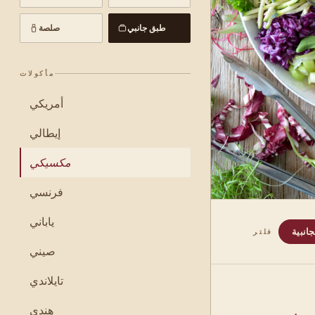
طبق جانبي
صلصة
مأكولات
أمريكي
إيطالي
مكسيكي
فرنسي
ياباني
انبية
فلتر
صيني
تايلاندي
هندي