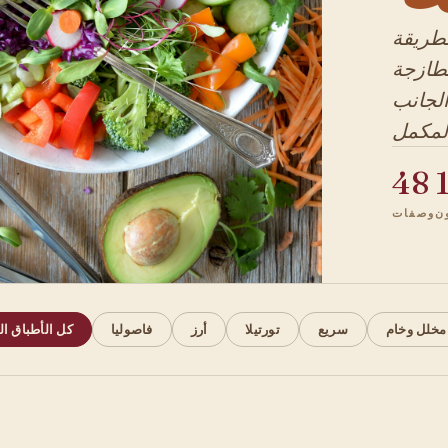
لطريقة
لطازجة
 الجانب
48
ن
وصفات
مخلل وخام
سريع
تورتيلا
أرز
فاصوليا
كل الأطباق الج