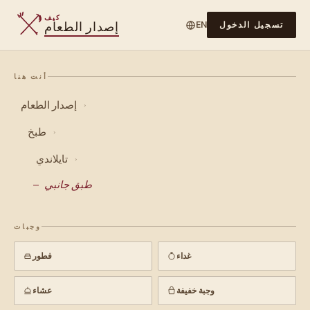
كيف
إصدار الطعام
تسجيل الدخول
EN
أنت هنا
إصدار الطعام
›
طبخ
›
تايلاندي
›
طبق جانبي
وجبات
غداء
فطور
وجبة خفيفة
عشاء