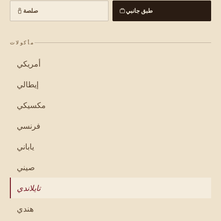
طبق جانبي
صلصة
مأكولات
أمريكي
إيطالي
مكسيكي
فرنسي
ياباني
صيني
تايلاندي
هندي