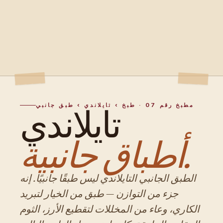
مطبخ رقم 07 · طبخ › تايلاندي › طبق جانبي
تايلاندي
أطباق جانبية.
الطبق الجانبي التايلاندي ليس طبقًا جانبيًا. إنه
جزء من التوازن — طبق من الخيار لتبريد
الكاري، وعاء من المخللات لتقطيع الأرز، الثوم