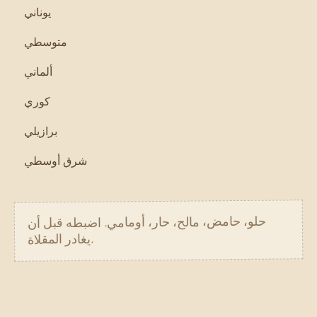
يوناني
متوسطي
ألماني
كوري
برازيلي
شرق أوسطي
حلو، حامض، مالح، حار، أومامي. اضبطه قبل أن
يغادر المقلاة.