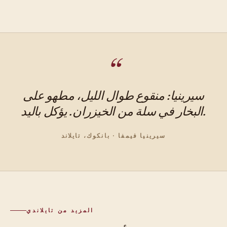
سيرينيا: منقوع طوال الليل، مطهو على
البخار في سلة من الخيزران. يؤكل باليد.
سيرينيا فيمفا · بانكوك، تايلاند
المزيد من تايلاندي