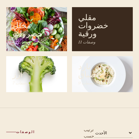
مقلي
خضروات
مخلل
ورقية
خضروات
11 وصفات
10 وصفات
بارد
أطباق
أرز
9 وصفات
7 وصفات
ترتيب
الوصفات
حسب