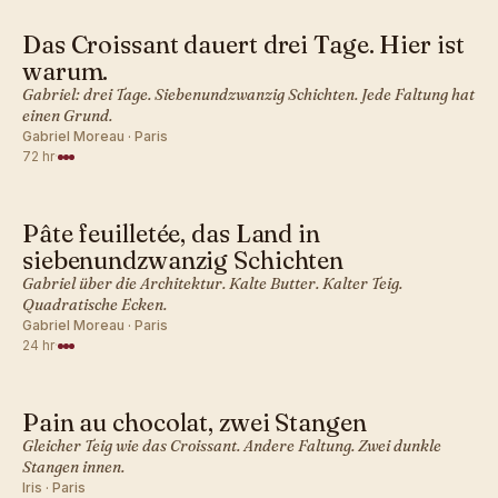
Das Croissant dauert drei Tage. Hier ist
FRANZÖSISCH · GEBÄCK
warum.
Gabriel: drei Tage. Siebenundzwanzig Schichten. Jede Faltung hat
einen Grund.
Gabriel Moreau · Paris
72 hr
·
Pâte feuilletée, das Land in
FRANZÖSISCH · GEBÄCK
siebenundzwanzig Schichten
Gabriel über die Architektur. Kalte Butter. Kalter Teig.
Quadratische Ecken.
Gabriel Moreau · Paris
24 hr
·
Pain au chocolat, zwei Stangen
FRANZÖSISCH · GEBÄCK
Gleicher Teig wie das Croissant. Andere Faltung. Zwei dunkle
Stangen innen.
Iris · Paris