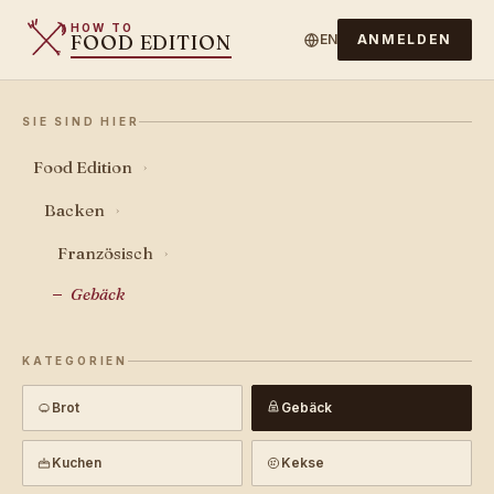
HOW TO
FOOD EDITION
EN
ANMELDEN
SIE SIND HIER
Food Edition
›
Backen
›
Französisch
›
Gebäck
KATEGORIEN
Brot
Gebäck
Kuchen
Kekse