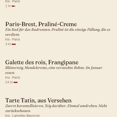
Iris · Paris
1 hr
·
Paris-Brest, Praliné-Creme
FRANZÖSISCH · GEBÄCK
Ein Rad für das Radrennen. Praliné ist die einzige Füllung, die es
verdient.
Iris · Paris
3 hr
·
Galette des rois, Frangipane
FRANZÖSISCH · GEBÄCK
Blätterteig, Mandelcreme, eine versteckte Bohne. Im Januar
essen.
Iris · Paris
24 hr
·
Tarte Tatin, aus Versehen
FRANZÖSISCH · GEBÄCK
Zuerst karamellisieren. Teig darüber. Einmal umdrehen. Nicht
zurückschauen.
Iris · Lamotte-Beuvron