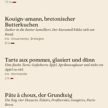
72 hr
·
Kouign-amann, bretonischer
FRANZÖSISCH · GEBÄCK
Butterkuchen
Zucker in die Butter lamelliert. Der Karamell bildet sich am
Rand.
Iris · Douarnenez, Bretagne
8 hr
·
Tarte aux pommes, glasiert und dünn
FRANZÖSISCH · GEBÄCK
Eine flache Tarte. Gefächerte Äpfel. Aprikosenglasur und nicht ein
Apfel zu viel.
Iris · Normandie
2 hr
·
Pâte à choux, der Grundteig
FRANZÖSISCH · GEBÄCK
Ein Teig, vier Desserts. Éclairs, Profiteroles, Gougères, Paris-
Brest.