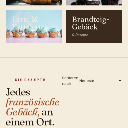
Tarte &
Brandteig-
Tartelettes
Gebäck
12 Rezepte
9 Rezepte
Sortieren
DIE REZEPTE
nach
Jedes
französische
Gebäck,
an
einem Ort.