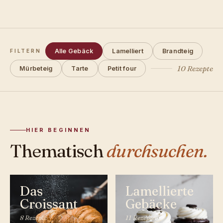
Alle Gebäck
Lamelliert
Brandteig
FILTERN
10 Rezepte
Mürbeteig
Tarte
Petit four
HIER BEGINNEN
Thematisch
durchsuchen.
Das
Lamellierte
Croissant
Gebäcke
8 Rezepte
11 Rezepte