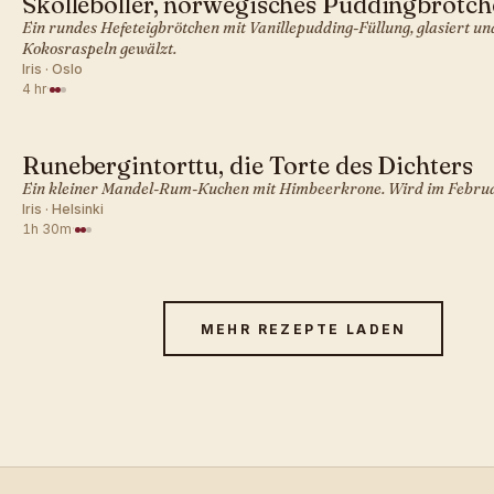
Skolleboller, norwegisches Puddingbrötch
SKANDINAVISCH · GEBÄCK
Ein rundes Hefeteigbrötchen mit Vanillepudding-Füllung, glasiert un
Kokosraspeln gewälzt.
Iris · Oslo
4 hr
·
Runebergintorttu, die Torte des Dichters
SKANDINAVISCH · GEBÄCK
Ein kleiner Mandel-Rum-Kuchen mit Himbeerkrone. Wird im Februa
Iris · Helsinki
1h 30m
·
MEHR REZEPTE LADEN