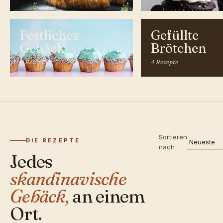
Festliches
Gefüllte
Gebäck
Brötchen
5 Rezepte
4 Rezepte
Sortieren
DIE REZEPTE
nach
Jedes
skandinavische
Gebäck,
an einem
Ort.