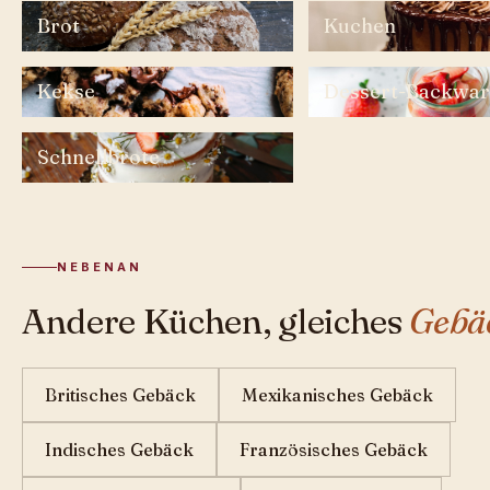
Brot
Kuchen
Kekse
Dessert-Backwa
Schnellbrote
NEBENAN
Andere Küchen, gleiches
Gebä
Britisches Gebäck
Mexikanisches Gebäck
Indisches Gebäck
Französisches Gebäck