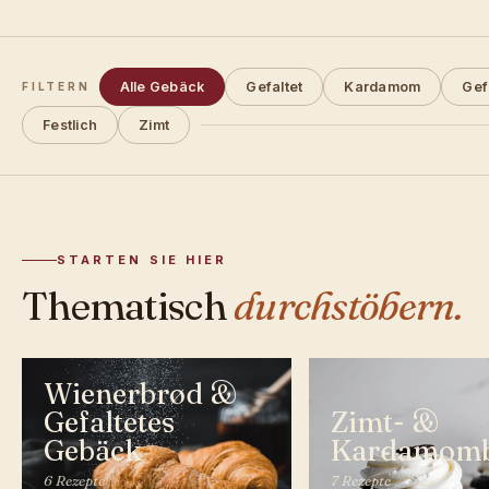
Alle Gebäck
Gefaltet
Kardamom
Gefü
FILTERN
Festlich
Zimt
STARTEN SIE HIER
Thematisch
durchstöbern.
Wienerbrød &
Gefaltetes
Zimt- &
Gebäck
Kardamomb
6 Rezepte
7 Rezepte