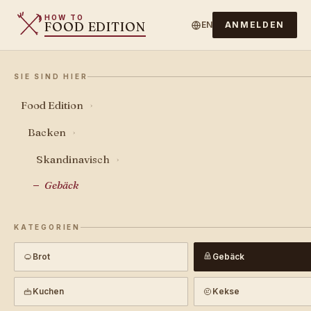
HOW TO
FOOD EDITION
EN
ANMELDEN
SIE SIND HIER
Food Edition
›
Backen
›
Skandinavisch
›
Gebäck
KATEGORIEN
Brot
Gebäck
Kuchen
Kekse