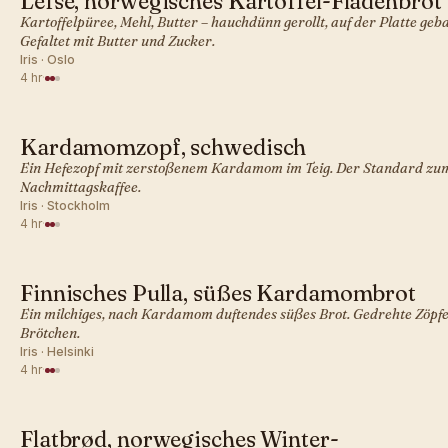
Lefse, norwegisches Kartoffel-Fladenbrot
SKANDINAVISCH · BROT
Kartoffelpüree, Mehl, Butter – hauchdünn gerollt, auf der Platte geb
Gefaltet mit Butter und Zucker.
Iris · Oslo
4 hr
·
Kardamomzopf, schwedisch
SKANDINAVISCH · BROT
Ein Hefezopf mit zerstoßenem Kardamom im Teig. Der Standard zu
Nachmittagskaffee.
Iris · Stockholm
4 hr
·
Finnisches Pulla, süßes Kardamombrot
SKANDINAVISCH · BROT
Ein milchiges, nach Kardamom duftendes süßes Brot. Gedrehte Zöpf
Brötchen.
Iris · Helsinki
4 hr
·
Flatbrød, norwegisches Winter-