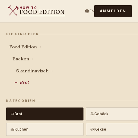
HOW TO
FOOD EDITION
EN
ANMELDEN
SIE SIND HIER
Food Edition
›
Backen
›
Skandinavisch
›
Brot
KATEGORIEN
Brot
Gebäck
Kuchen
Kekse