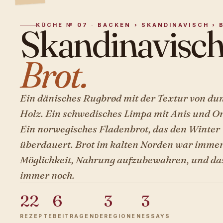
KÜCHE № 07 · BACKEN › SKANDINAVISCH › 
Skandinavisch
Brot.
Ein dänisches Rugbrød mit der Textur von d
Holz. Ein schwedisches Limpa mit Anis und O
Ein norwegisches Fladenbrot, das den Winter
überdauert. Brot im kalten Norden war immer
Möglichkeit, Nahrung aufzubewahren, und das 
immer noch.
22
6
3
3
REZEPTE
BEITRAGENDE
REGIONEN
ESSAYS