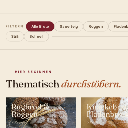
Alle Brote
Sauerteig
Roggen
Fladenb
FILTERN
Süß
Schnell
HIER BEGINNEN
Thematisch
durchstöbern.
Rugbrød &
Knäckebrö
Roggen
Fladenbrot
7 Rezepte
5 Rezepte