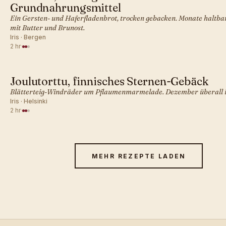
SKANDINAVISCH · BROT
Grundnahrungsmittel
Ein Gersten- und Haferfladenbrot, trocken gebacken. Monate haltba
mit Butter und Brunost.
Iris · Bergen
2 hr
·
Joulutorttu, finnisches Sternen-Gebäck
SKANDINAVISCH · BROT
Blätterteig-Windräder um Pflaumenmarmelade. Dezember überall i
Iris · Helsinki
2 hr
·
MEHR REZEPTE LADEN