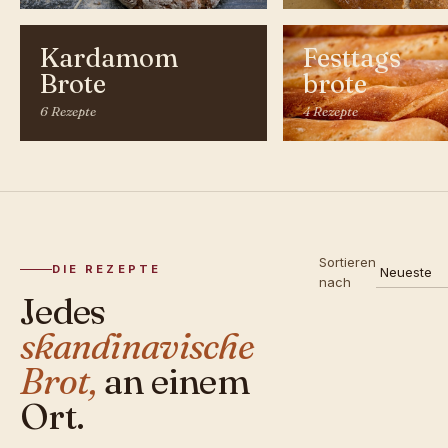
Kardamom
Festtags
Brote
brote
6 Rezepte
4 Rezepte
Sortieren
DIE REZEPTE
nach
Jedes
skandinavische
Brot,
an einem
Ort.