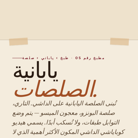
مطبخ رقم 05 · طبخ › ياباني › صلصة
يابانية
الصلصات.
تُبنى الصلصة اليابانية على الداشي. التاري،
صلصة البونزو، معجون الميسو — يتم وضع
التوابل طبقات، ولا تُسكب أبدًا. يسمي هيديو
كوباياشي الداشي المكون الأكثر أهمية الذي لا