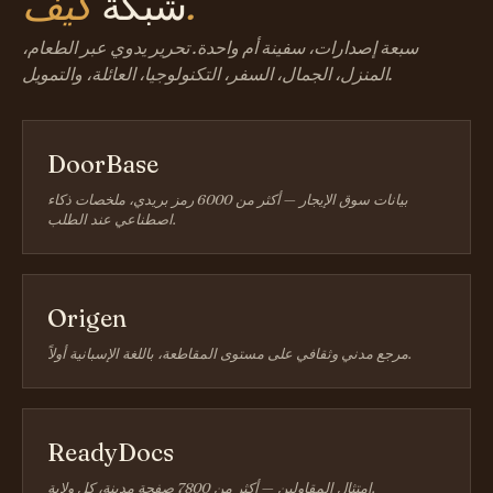
كيف.
شبكة
سبعة إصدارات، سفينة أم واحدة. تحرير يدوي عبر الطعام،
المنزل، الجمال، السفر، التكنولوجيا، العائلة، والتمويل.
DoorBase
بيانات سوق الإيجار — أكثر من 6000 رمز بريدي، ملخصات ذكاء
اصطناعي عند الطلب.
Origen
مرجع مدني وثقافي على مستوى المقاطعة، باللغة الإسبانية أولاً.
ReadyDocs
امتثال المقاولين — أكثر من 7800 صفحة مدينة، كل ولاية.