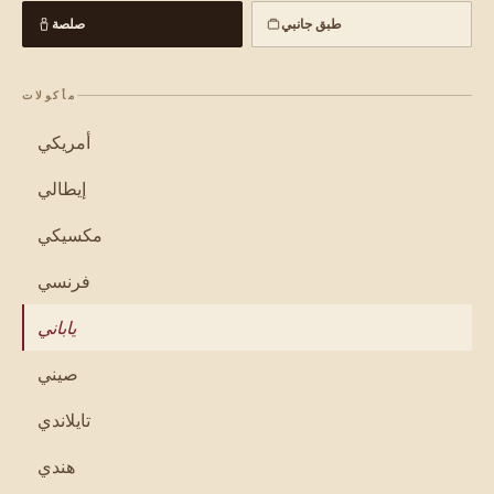
طبق جانبي
صلصة
مأكولات
أمريكي
إيطالي
مكسيكي
فرنسي
ياباني
صيني
تايلاندي
هندي