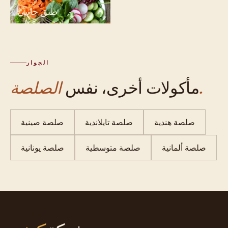
طبق جانبي
الجوار
الصلصة.
مأكولات أخرى، نفس
صلصة هندية
صلصة تايلاندية
صلصة صينية
صلصة ألمانية
صلصة متوسطية
صلصة يونانية