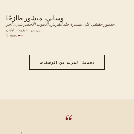
وسابي، مبشور طازجًا
ياباني · صلصة
جذمور حقيقي على مبشرة جلد القرش. الأنبوب الأخضر شيء آخر.
إيريس · شيزوكا، اليابان
·
5 دقيقة
تحميل المزيد من الوصفات