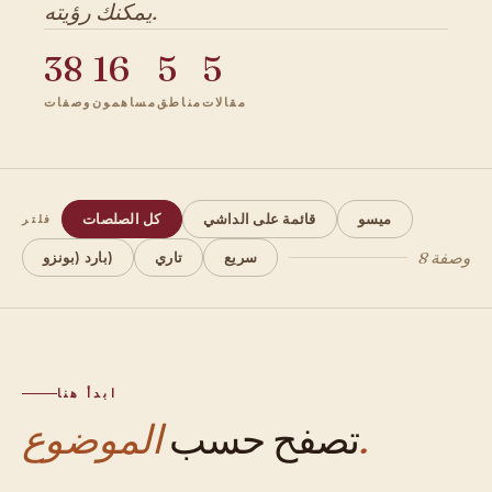
يمكنك رؤيته.
38
16
5
5
مقالات
مناطق
مساهمون
وصفات
ميسو
قائمة على الداشي
كل الصلصات
فلتر
8 وصفة
سريع
تاري
بارد (بونزو)
ابدأ هنا
الموضوع.
تصفح حسب