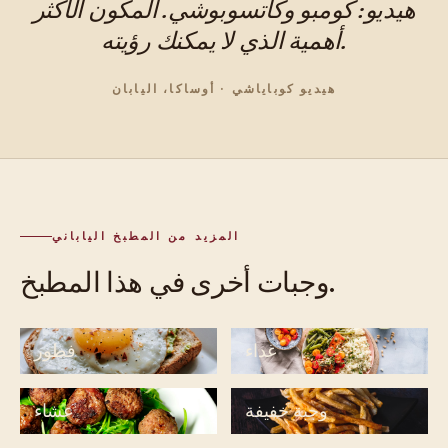
هيديو: كومبو وكاتسوبوشي. المكون الأكثر
أهمية الذي لا يمكنك رؤيته.
هيديو كوباياشي · أوساكا، اليابان
المزيد من المطبخ الياباني
وجبات أخرى في هذا المطبخ.
غداء
فطور
وجبة خفيفة
عشاء