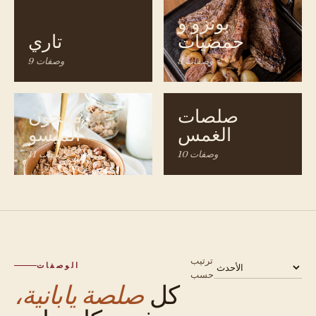
بونزو و
حمضيات
تاري
8 وصفات
9 وصفات
صلصات
معجون
الغمس
الميسو
10 وصفات
11 وصفات
ترتيب
الوصفات
حسب
كل
صلصة يابانية،