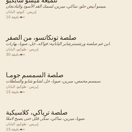
تلميعة ميسو سايكيو
ياباني · صلصة
ميسو أبيض حلو، ساكي، ميرين. لسمك القد الأسود والباذنجان.
إيريس · كيوتو، اليابان
·
10 دقيقة
صلصة تونكاتسو، من الصفر
ياباني · صلصة
ابن عم صلصة ورشسترشاير اليابانية: فواكه، خل، صويا، بهارات.
إيريس · طوكيو، اليابان
·
30 دقيقة
صلصة السمسم جومـا
ياباني · صلصة
سمسم محمص، ميرين، صويا، خل. لشابو شابو والسلطات.
إيريس · طوكيو، اليابان
·
15 دقيقة
صلصة ترياكي، كلاسيكية
ياباني · صلصة
صويا، ميرين، ساكي، سكر. قلل حتى يصبح لامعًا.
إيريس · طوكيو، اليابان
·
15 دقيقة