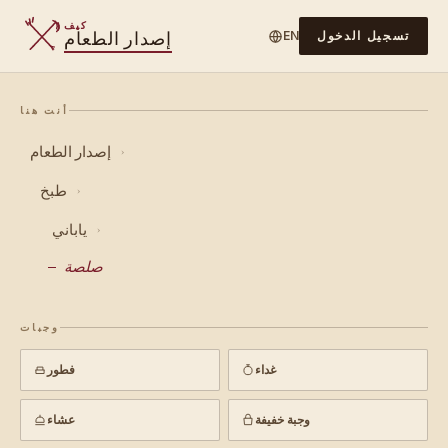
كيف
إصدار الطعام
تسجيل الدخول
EN
أنت هنا
إصدار الطعام
›
طبخ
›
ياباني
›
صلصة
وجبات
غداء
فطور
وجبة خفيفة
عشاء