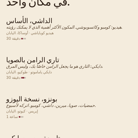
في مكان واحد.
الداشي، الأساس
ياباني · صلصة
هيديو: كومبو وكاتسوبوشي. المكون الأكثر أهمية الذي لا يمكنك رؤيته.
هيديو كوباياشي · أوساكا، اليابان
·
30 دقيقة
تاري الرامن بالصويا
ياباني · صلصة
دايكي: التاري هو ما يجعل الرامن خاصًا بك، وليس المرق.
دايكي ياماموتو · طوكيو، اليابان
·
30 دقيقة
بونزو، نسخة اليوزو
ياباني · صلصة
حمضيات، صويا، ميرين، داشي، كومبو. اتركه لأسبوع.
إيريس · كيوتو، اليابان
·
1 ساعة