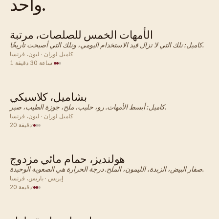
واحد.
الأمهات الخمس للصلصات، مرتبة
فرنسي · صلصة
كاميل: تلك التي لا تزال قيد الاستخدام اليومي، وتلك التي أصبحت تاريخًا.
كاميل لوران · ليون، فرنسا
·
1 ساعة 30 دقيقة
بشاميل، كلاسيكي
فرنسي · صلصة
كاميل: أبسط الأمهات. رو، حليب، ملح، جوزة الطيب، صبر.
كاميل لوران · ليون، فرنسا
·
20 دقيقة
هولنديز، حمام مائي مزدوج
فرنسي · صلصة
صفار البيض، الزبدة، الليمون، الملح. درجة الحرارة هي الصعوبة الوحيدة.
إيريس · باريس، فرنسا
·
20 دقيقة