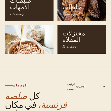
صلصات
خلطات
الأمهات
7 وصفات
10 وصفات
مختزلات
زبدات
المقلاة
مركبة
11 وصفات
8 وصفات
ترتيب
الوصفات
حسب
كل
صلصة
فرنسية،
في مكان