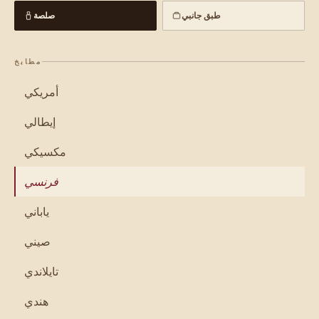
طبق جانبي
صلصة
مطابخ
أمريكي
إيطالي
مكسيكي
فرنسي
ياباني
صيني
تايلاندي
هندي