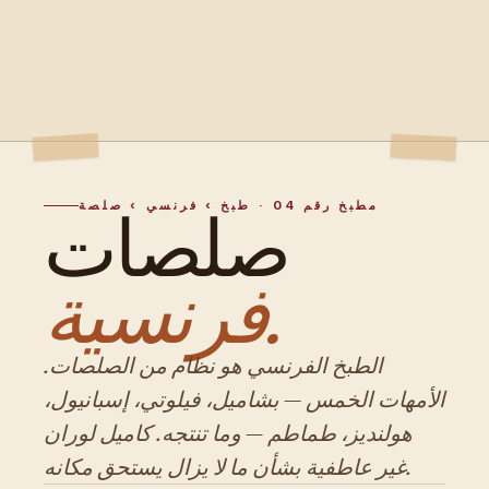
مطبخ رقم 04 · طبخ › فرنسي › صلصة
صلصات
فرنسية.
الطبخ الفرنسي هو نظام من الصلصات.
الأمهات الخمس — بشاميل، فيلوتي، إسبانيول،
هولنديز، طماطم — وما تنتجه. كاميل لوران
غير عاطفية بشأن ما لا يزال يستحق مكانه.