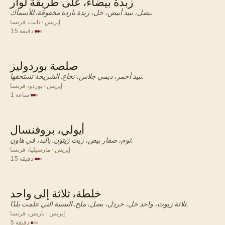
زبدة بيضاء، على طريقة لوار
فرنسي · صلصة
بصل، نبيذ أبيض، خل، زبدة باردة مخفوقة. للأسماك.
إيريس · نانت، فرنسا
·
15 دقيقة
صلصة بوردوليز
فرنسي · صلصة
نبيذ أحمر، ديمي جلاس، نخاع. الشريحة تستحقها.
إيريس · بوردو، فرنسا
·
1 ساعة
أيولي، بروفنسال
فرنسي · صلصة
ثوم، صفار بيض، زيت زيتون. باليد، في هاون.
إيريس · مارسيليا، فرنسا
·
15 دقيقة
خلطة، ثلاثة إلى واحد
فرنسي · صلصة
ثلاثة زيوت، واحد خل، خردل، بصل، ملح. النسبة التي علمت بلدًا.
إيريس · باريس، فرنسا
·
5 دقيقة