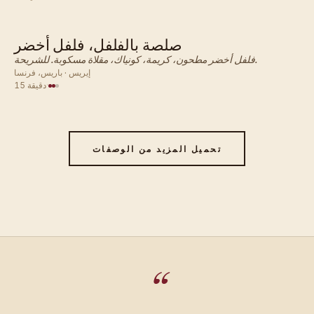
صلصة بالفلفل، فلفل أخضر
فرنسي · صلصة
فلفل أخضر مطحون، كريمة، كونياك، مقلاة مسكوبة. للشريحة.
إيريس · باريس، فرنسا
·
15 دقيقة
تحميل المزيد من الوصفات