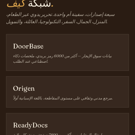
كيف.
شبكة
سبعة إصدارات، سفينة أم واحدة. تحرير يدوي عبر الطعام،
المنزل، الجمال، السفر، التكنولوجيا، العائلة، والتمويل.
DoorBase
بيانات سوق الإيجار — أكثر من 6000 رمز بريدي، ملخصات ذكاء
اصطناعي عند الطلب.
Origen
مرجع مدني وثقافي على مستوى المقاطعة، باللغة الإسبانية أولاً.
ReadyDocs
امتثال المقاولين — أكثر من 7800 صفحة مدينة، كل ولاية.