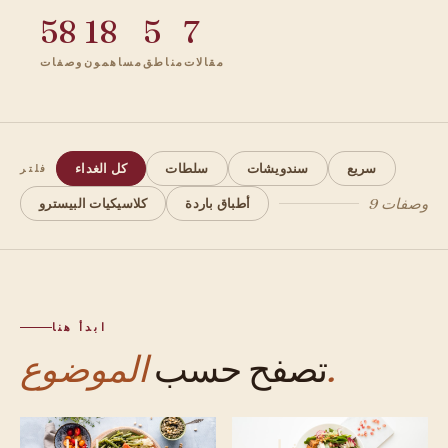
58
18
5
7
مقالات
مناطق
مساهمون
وصفات
سريع
سندويشات
سلطات
كل الغداء
فلتر
9 وصفات
أطباق باردة
كلاسيكيات البيسترو
ابدأ هنا
الموضوع.
تصفح حسب