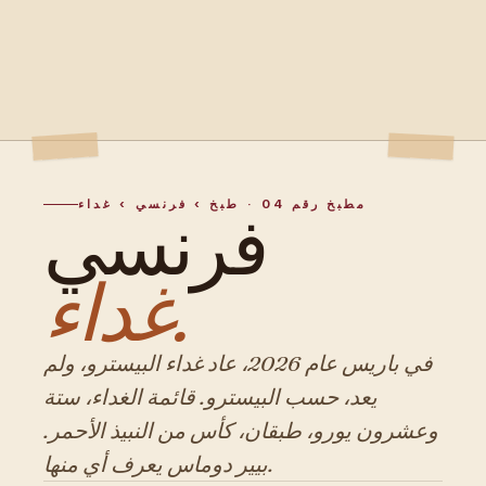
مطبخ رقم 04 · طبخ › فرنسي › غداء
فرنسي
غداء.
في باريس عام 2026، عاد غداء البيسترو، ولم
يعد، حسب البيسترو. قائمة الغداء، ستة
وعشرون يورو، طبقان، كأس من النبيذ الأحمر.
بيير دوماس يعرف أي منها.