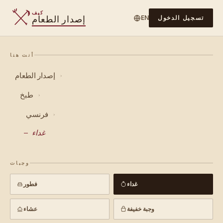
كيف
إصدار الطعام
تسجيل الدخول
EN
أنت هنا
إصدار الطعام
›
طبخ
›
فرنسي
›
غداء
وجبات
غداء
فطور
وجبة خفيفة
عشاء