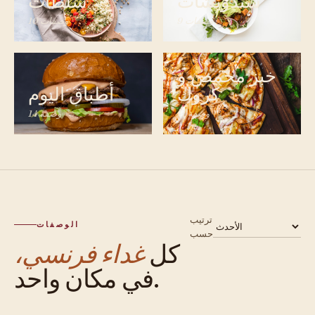
سندويشات
سلطات
9 وصفات
10 وصفات
خبز محمص و
كروك
أطباق اليوم
11 وصفة
14 وصفة
ترتيب
الوصفات
حسب
كل
غداء فرنسي،
في مكان واحد.