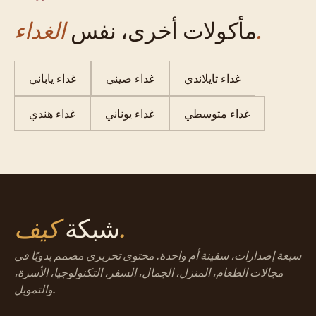
الغداء.
مأكولات أخرى، نفس
غداء تايلاندي
غداء صيني
غداء ياباني
غداء متوسطي
غداء يوناني
غداء هندي
كيف.
شبكة
سبعة إصدارات، سفينة أم واحدة. محتوى تحريري مصمم يدويًا في
مجالات الطعام، المنزل، الجمال، السفر، التكنولوجيا، الأسرة،
والتمويل.