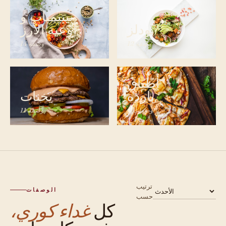
بيبيمباب و
نودلز
أوعية الأرز
12 وصفة
14 وصفة
أطباق
باردة
يخنات
9 وصفات
11 وصفة
ترتيب
الوصفات
حسب
كل
غداء كوري،