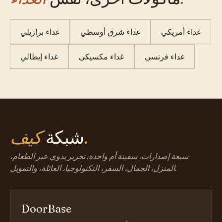
غداء أمريكي
غداء شرق أوسطي
غداء برازيلي
غداء فرنسي
غداء مكسيكي
غداء إيطالي
كيف.
شبكة
سبعة إصدارات، سفينة أم واحدة. تحرير يدوي عبر الطعام،
المنزل، الجمال، السفر، التكنولوجيا، العائلة، والتمويل.
DoorBase