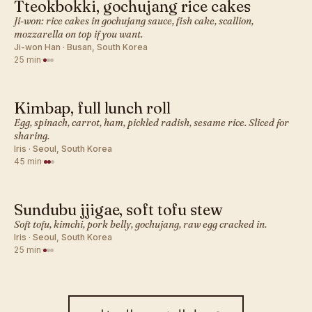
Tteokbokki, gochujang rice cakes
KOREAN · LUNCH
Ji-won: rice cakes in gochujang sauce, fish cake, scallion,
mozzarella on top if you want.
Ji-won Han · Busan, South Korea
25 min
·
Kimbap, full lunch roll
KOREAN · LUNCH
Egg, spinach, carrot, ham, pickled radish, sesame rice. Sliced for
sharing.
Iris · Seoul, South Korea
45 min
·
Sundubu jjigae, soft tofu stew
KOREAN · LUNCH
Soft tofu, kimchi, pork belly, gochujang, raw egg cracked in.
Iris · Seoul, South Korea
25 min
·