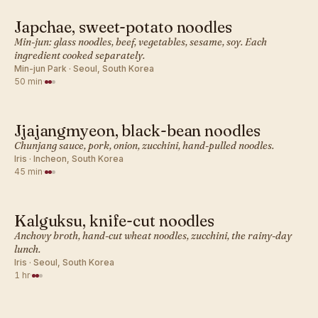
Japchae, sweet-potato noodles
KOREAN · LUNCH
Min-jun: glass noodles, beef, vegetables, sesame, soy. Each
ingredient cooked separately.
Min-jun Park · Seoul, South Korea
50 min
·
Jjajangmyeon, black-bean noodles
KOREAN · LUNCH
Chunjang sauce, pork, onion, zucchini, hand-pulled noodles.
Iris · Incheon, South Korea
45 min
·
Kalguksu, knife-cut noodles
KOREAN · LUNCH
Anchovy broth, hand-cut wheat noodles, zucchini, the rainy-day
lunch.
Iris · Seoul, South Korea
1 hr
·