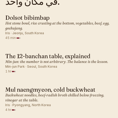
في مكان واحد.
Dolsot bibimbap
KOREAN · LUNCH
Hot stone bowl, rice crusting at the bottom, vegetables, beef, egg,
gochujang.
Iris · Jeonju, South Korea
45 min
·
The 12-banchan table, explained
KOREAN · LUNCH
Min-jun: the number is not arbitrary. The balance is the lesson.
Min-jun Park · Seoul, South Korea
1 hr
·
Mul naengmyeon, cold buckwheat
KOREAN · LUNCH
Buckwheat noodles, beef-radish broth chilled below freezing,
vinegar at the table.
Iris · Pyongyang, North Korea
4 hr
·