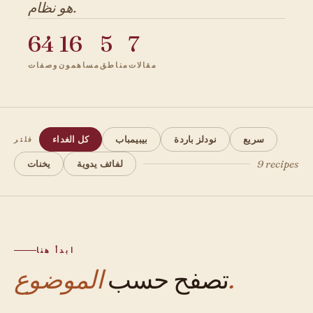
هو نظام.
64
16
5
7
مقالات
مناطق
مساهمون
وصفات
سريع
نودلز باردة
بيبيمباب
كل الغداء
فلتر
9 recipes
لفائف يدوية
يخنات
ابدأ هنا
الموضوع.
تصفح حسب