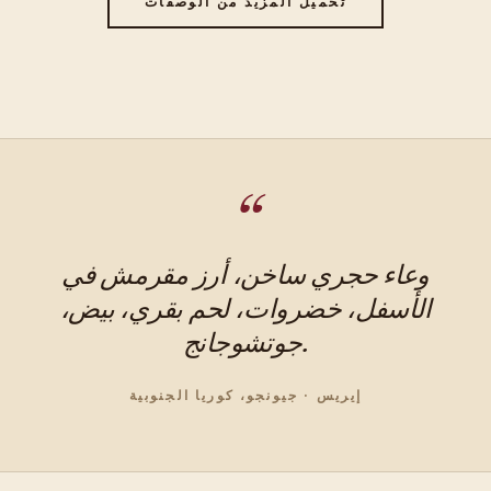
تحميل المزيد من الوصفات
وعاء حجري ساخن، أرز مقرمش في
الأسفل، خضروات، لحم بقري، بيض،
جوتشوجانج.
إيريس · جيونجو، كوريا الجنوبية