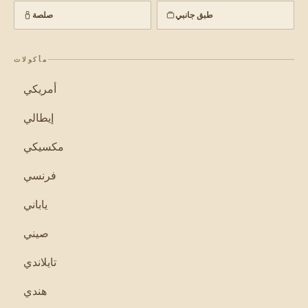
طبق جانبي
صلصة
مأكولات
أمريكي
إيطالي
مكسيكي
فرنسي
ياباني
صيني
تايلاندي
هندي