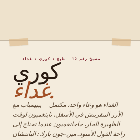
مطبخ رقم 12 · طبخ › كوري › غداء
كوري
غداء.
الغداء هو وعاء واحد، مكتمل — بيبيمباب مع
الأرز المقرمش في الأسفل، ناينغميون لوقت
الظهيرة الحار، جاجانغميون عندما تحتاج إلى
راحة الفول الأسود. مين-جون بارك: البانتشان