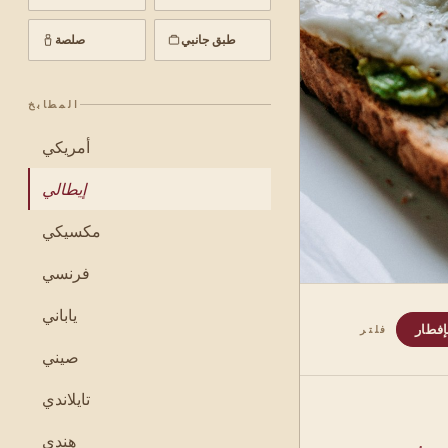
طبق جانبي
صلصة
المطابخ
أمريكي
إيطالي
مكسيكي
فرنسي
ياباني
إفطار
فلتر
صيني
تايلاندي
هندي