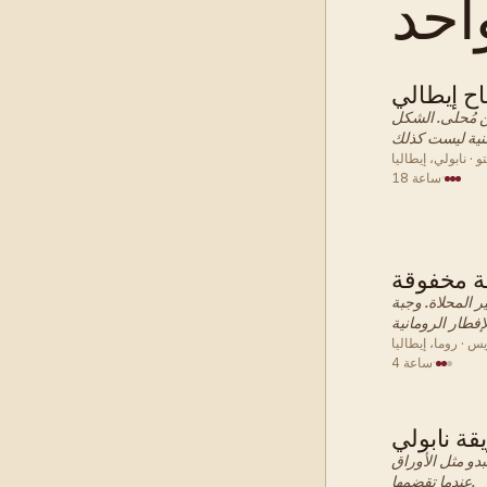
ح إيطالي
بة الإفطار
 مُحلى. الشكل
 · نابولي، إيطاليا
·
18 ساعة
ة مخفوقة
بة الإفطار
 المحلاة. وجبة
يس · روما، إيطاليا
·
4 ساعة
قة نابولي
بة الإفطار
دو مثل الأوراق
عندما تقضمها.