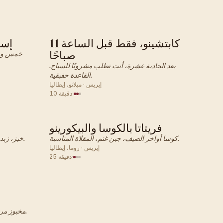
كابتشينو، فقط قبل الساعة 11
إسب
إيطالي · وجبة الإفطار
صباحًا
خمس وعش
بعد الحادية عشرة، أنت تطلب مشروبًا للسياح.
القاعدة حقيقية.
إيريس · ميلانو، إيطاليا
·
10 دقيقة
فريتاتا بالكوسا والبيكورينو
إيطالي · وجبة الإفطار
كوسا أواخر الصيف، جبن غنم، المقلاة المناسبة.
خبز، زبدة، مربى. النسخة المنزلية لما يفعله البار.
إيريس · روما، إيطاليا
·
25 دقيقة
مخبوز مرتين، لوز، قاسي. مصمم ليجد قاع الكوب.