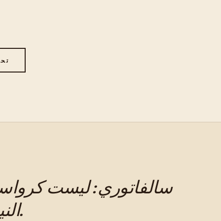
تحم
سالفاتوري: ليست كرواسو
النية ليست كذلك.