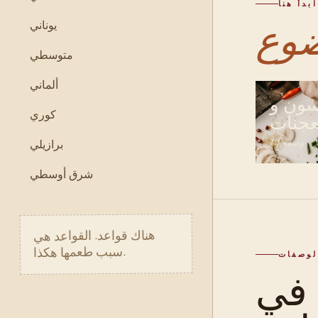
ابدأ هنا
يوناني
متوسطي
ألماني
سون و
كوري
جنات
12 وصفة
برازيلي
شرق أوسطي
هناك قواعد. القواعد هي
سبب طعمها هكذا.
لوصفات
في