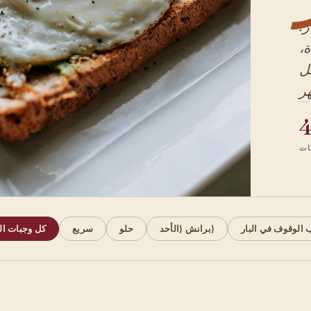
ر.
ة،
بل
ت
 الوقوف في البار
برانش (الأحد)
حلو
سريع
كل وجبات ال