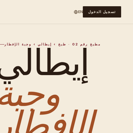
تسجيل الدخول
EN
إيطالي
مطبخ رقم 02 · طبخ › إيطالي › وجبة الإفطار
وجبة
الإفطار.