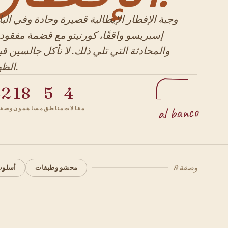
وجبة الإفطار الإيطالية قصيرة وحادة وفي البا
إسبريسو واقفًا، كورنيتو مع قضمة مفقود
والمحادثة التي تلي ذلك. لا نأكل جالسين ق
الظهر.
42
18
5
4
al banco
مقالات
مناطق
مساهمون
وصفا
8 وصفة
محشو وطبقات
أسلوب