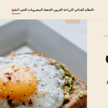
النظام الغذائي
الزراعة
التزيين
الحفظ
المشروبات
الخبز
الطبخ
▾
▾
▾
▾
▾
▾
▾