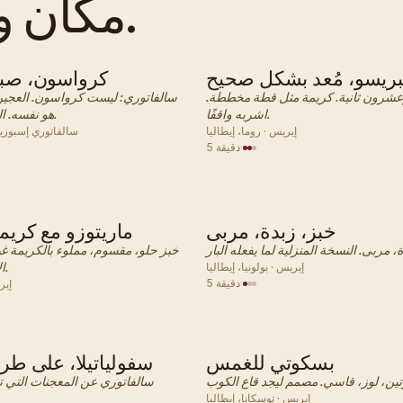
مكان واحد.
ريسو، مُعد بشكل صحيح
كرواسون، صبا
إيطالي · وجبة الإفطار
إيطالي · وج
رون ثانية. كريمة مثل قطة مخططة.
سالفاتوري: ليست كرواسون. العجين
اشربه واقفًا.
هو نفسه. النية ليست كذلك.
إيريس · روما، إيطاليا
سالفاتوري إسبوزيتو
·
5 دقيقة
خبز، زبدة، مربى
ماريتوزو مع كريم
إيطالي · وجبة الإفطار
إيطالي · وج
خبز حلو، مقسوم، مملوء بالكريمة غير
الإفطار الرومانية.
إيريس · بولونيا، إيطاليا
·
5 دقيقة
إير
بسكوتي للغمس
سفولياتيلا، على طري
إيطالي · وجبة الإفطار
إيطالي · وج
سالفاتوري عن المعجنات التي تب
إيريس · توسكانا، إيطاليا