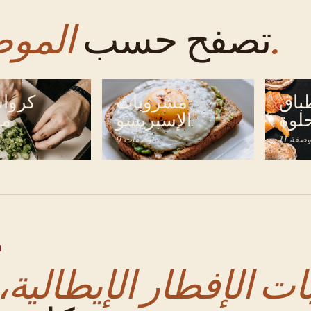
الموضوع.
تصفح حسب
باق
مشروبات
كروا
لوة
الإسبريسو
مع
11 وصفة
9 وصفات
ا
ت الإفطار الإيطالية،