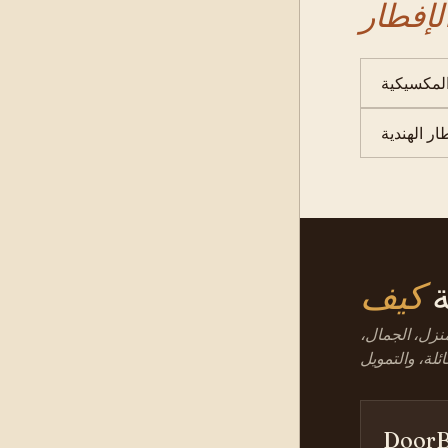
المكسيكية
ار الهندية
ة
نزل، الجمال،
DoorB