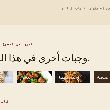
ي إسبوزيتو · نابولي، إيطاليا
المزيد من المطبخ ا
وجبات أخرى في هذا المطبخ.
صلصة
وجبة خفيفة
العشاء
الباب 