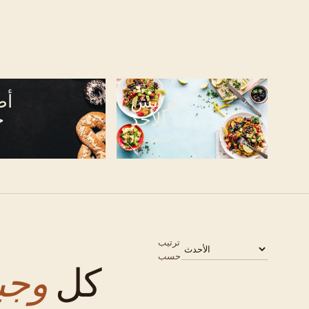
برانش
أط
الأحد
ح
10 وصفات
ترتيب
حسب
كل
وجبا