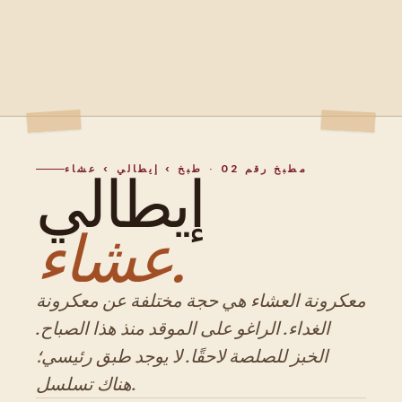
مطبخ رقم 02 · طبخ › إيطالي › عشاء
إيطالي
عشاء.
معكرونة العشاء هي حجة مختلفة عن معكرونة
الغداء. الراغو على الموقد منذ هذا الصباح.
الخبز للصلصة لاحقًا. لا يوجد طبق رئيسي؛
هناك تسلسل.