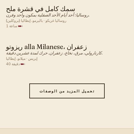
سمك كامل في قشرة ملح
إيطالي · عشاء
روساليا: أحد أيام الأحد الصقلية بمكون واحد وفرن.
روساليا غريكو · باليرمو، إيطاليا (بروكلين)
·
1 ساعة
ريزوتو alla Milanese، زعفران
إيطالي · عشاء
كارنارولي، مرق، نخاع، زعفران. حرك لمدة عشرين دقيقة.
إيريس · ميلانو، إيطاليا
·
40 دقيقة
تحميل المزيد من الوصفات