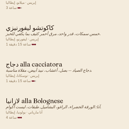
إيريس · ميلانو، إيطاليا
·
3 ساعة
كاكوتشو ليفورنيزي
إيطالي · عشاء
خمس سمكات، قدر واحد، مرق أحمر كثيف بما يكفي للخبز.
إيريس · ليفورنو، إيطاليا
·
1 ساعة 15 دقيقة
دجاج alla cacciatora
إيطالي · عشاء
دجاج الصياد — بصل، أعشاب، نبيذ أبيض، مقلاة مناسبة.
إيريس · توسكانا، إيطاليا
·
1 ساعة 15 دقيقة
لازانيا alla Bolognese
إيطالي · عشاء
آنا: الورقة الخضراء، الراغو، البشاميل. طبقات، ليست أكوام.
آنا مارياني · بولونيا، إيطاليا
·
4 ساعة