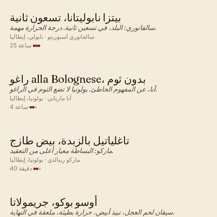
بيتزا نابوليتانا، تسعون ثانية
إيطالي · عشاء
سالفاتوري: البلد، في تسعين ثانية. درجة الحرارة مهمة.
سالفاتوري اسبوزيتو · نابولي، إيطاليا
·
25 ساعة
راغو alla Bolognese، بدون ثوم
إيطالي · عشاء
آنا، عن المفهوم الخاطئ. بولونيا لا تضع الثوم في الراغو.
آنا مارياني · بولونيا، إيطاليا
·
4 ساعة
تاغلياتيل بالزبدة، بيض طازج
إيطالي · عشاء
ماركو: البساطة معيار أعلى من التعقيد.
ماركو رينالدي · بولونيا، إيطاليا
·
40 دقيقة
أوسو بوكو، جريمولاتا
إيطالي · عشاء
سيقان لحم العجل، نبيذ أبيض، حرارة بطيئة، ملعقة في النهاية.