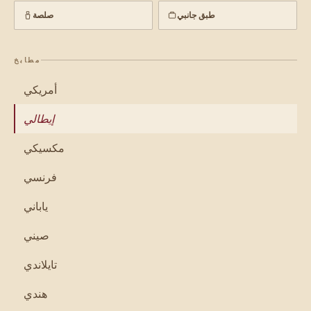
طبق جانبي
صلصة
مطابخ
أمريكي
إيطالي
مكسيكي
فرنسي
ياباني
صيني
تايلاندي
هندي