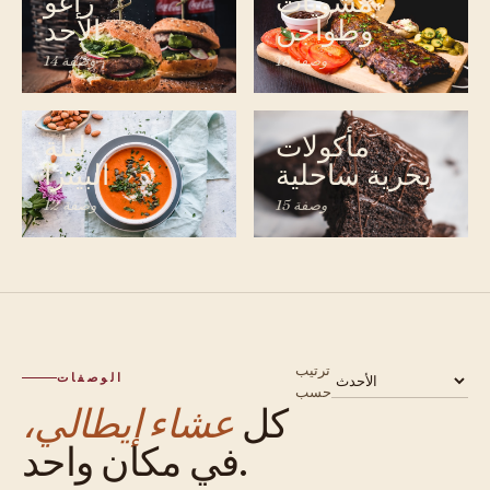
مشويات
راغو
وطواجن
الأحد
18 وصفة
14 وصفة
مأكولات
ليلة
بحرية ساحلية
البيتزا
15 وصفة
12 وصفة
ترتيب
الوصفات
حسب
كل
عشاء إيطالي،
في مكان واحد.