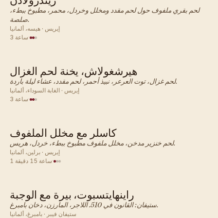
ريندرولادن
ألماني · عشاء
لحم بقري ملفوف حول لحم مقدد ومخلل وخردل، محمر، مطبوخ ببطء،
صلصة.
إيريس · هيسه، ألمانيا
·
3 ساعة
هيرشغولاش، يخنة لحم الغزال
ألماني · عشاء
لحم غزال، توت العرعر، نبيذ أحمر، لحم مقدد، عشاء ليلة باردة.
إيريس · الغابة السوداء، ألمانيا
·
3 ساعة
كاسلر مع مخلل الملفوف
ألماني · عشاء
لحم خنزير مدخن، مخلل ملفوف مطبوخ ببطء، خردل، هريس.
إيريس · برلين، ألمانيا
·
1 ساعة 15 دقيقة
راينهايتسبوت، بيرة مع الوجبة
ألماني · عشاء
ستيفان: القانون في 510. اللاجر، المارزن، دخان بامبرغ.
ستيفان فيبر · بامبرغ، ألمانيا