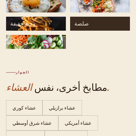
غداء
فطور
صلصة
وجبة خفيفة
طبق جانبي
الجوار
العشاء.
مطابخ أخرى، نفس
عشاء برازيلي
عشاء كوري
عشاء أمريكي
عشاء شرق أوسطي