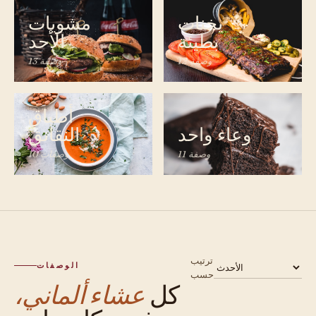
يخنات
مشويات
بطيئة
الأحد
12 وصفة
13 وصفة
أطباق
وعاء واحد
النقانق
11 وصفة
10 وصفات
ترتيب
الوصفات
حسب
كل
عشاء ألماني،