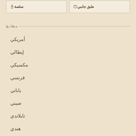
طبق جانبي
صلصة
مطابخ
أمريكي
إيطالي
مكسيكي
فرنسي
ياباني
صيني
تايلاندي
هندي