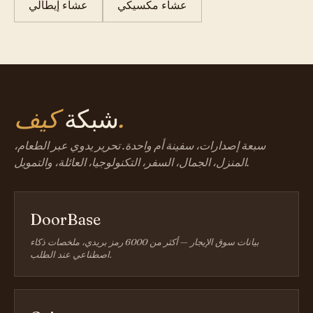
عشاء مكسيكي
عشاء إيطالي
كيف.
شبكة
سبعة إصدارات، سفينة أم واحدة. تحرير يدوي عبر الطعام،
المنزل، الجمال، السفر، التكنولوجيا، العائلة، والتمويل.
DoorBase
بيانات سوق الإيجار — أكثر من 6000 رمز بريدي، ملخصات ذكاء
اصطناعي عند الطلب.