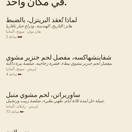
في مكان واحد.
لماذا تُعقد البريتزل، بالضبط
ألماني · عشاء
هانز: التاريخ، الهندسة، وذراع خباز بافاريا.
هانز مولر · ميونخ، ألمانيا
·
2 ساعة
شفاينشهاكسه، مفصل لحم خنزير مشوي
ألماني · عشاء
مفصل لحم خنزير مشوي ببطء، قشرة زجاجية، صلصة بيرة داكنة.
إيريس · ميونخ، ألمانيا
·
4 ساعة
ساوربراتن، لحم مشوي متبل
ألماني · عشاء
تتبيلة خل لمدة ثلاثة أيام، طهي بطيء، صلصة زبيب وزنجبيل.
إيريس · راينلاند، ألمانيا
·
72 ساعة