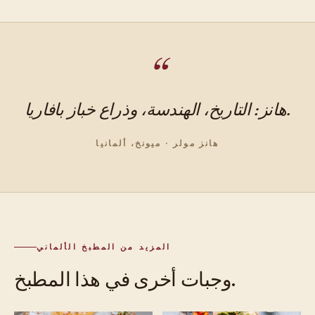
هانز: التاريخ، الهندسة، وذراع خباز بافاريا.
هانز مولر · ميونخ، ألمانيا
المزيد من المطبخ الألماني
وجبات أخرى في هذا المطبخ.