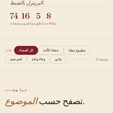
البريتزل بالضبط.
74
16
5
8
مقالات
مناطق
مساهمون
وصفات
مطبوخ ببطء
عشاء الأحد
كل العشاء
فلتر
9 وصفة
نباتي
وعاء واحد
لحم صيد
ابدأ هنا
الموضوع.
تصفح حسب