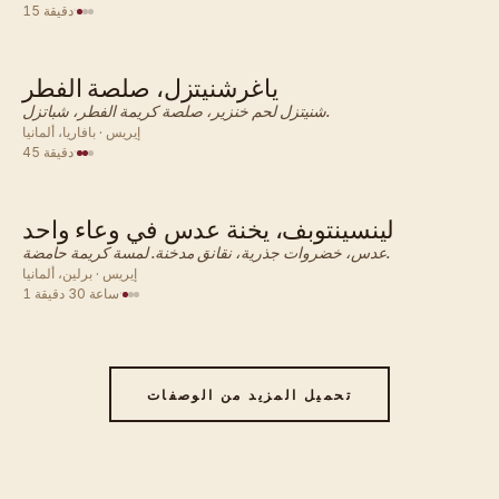
·
15 دقيقة
ياغرشنيتزل، صلصة الفطر
ألماني · عشاء
شنيتزل لحم خنزير، صلصة كريمة الفطر، شباتزل.
إيريس · بافاريا، ألمانيا
·
45 دقيقة
لينسينتوبف، يخنة عدس في وعاء واحد
ألماني · عشاء
عدس، خضروات جذرية، نقانق مدخنة. لمسة كريمة حامضة.
إيريس · برلين، ألمانيا
·
1 ساعة 30 دقيقة
تحميل المزيد من الوصفات