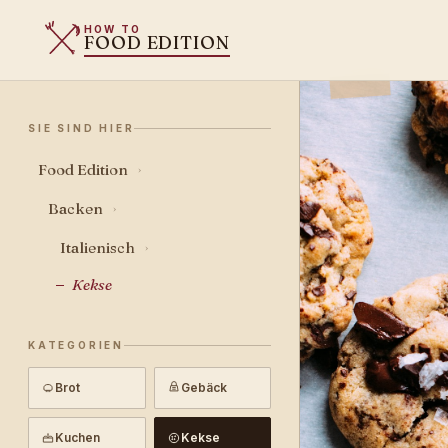
HOW TO
FOOD EDITION
SIE SIND HIER
Food Edition
›
Backen
›
Italienisch
›
Kekse
KATEGORIEN
Brot
Gebäck
Kuchen
Kekse