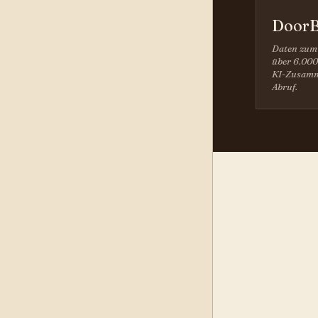
DoorB
Daten zum
über 6.000
KI-Zusamm
Abruf.