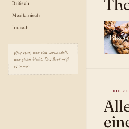
Th
Britisch
Mexikanisch
Indisch
Bisco
8 Rezepte
Was reist, was sich verwandelt,
was gleich bleibt. Das Brot weiß
es immer.
DIE R
All
ein