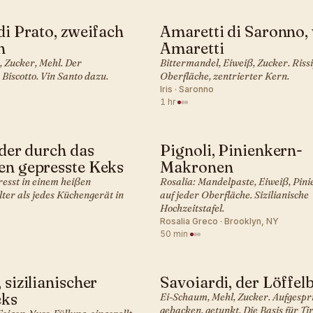
 di Prato, zweifach
Amaretti di Saronno,
SCH · KEKSE
ITALIENISCH · KEKSE
n
Amaretti
, Zucker, Mehl. Der
Bittermandel, Eiweiß, Zucker. Riss
Biscotto. Vin Santo dazu.
Oberfläche, zentrierter Kern.
Iris · Saronno
1 hr
·
 der durch das
Pignoli, Pinienkern-
SCH · KEKSE
ITALIENISCH · KEKSE
en gepresste Keks
Makronen
resst in einem heißen
Rosalia: Mandelpaste, Eiweiß, Pin
lter als jedes Küchengerät in
auf jeder Oberfläche. Sizilianische
Hochzeitstafel.
Rosalia Greco · Brooklyn, NY
50 min
·
 sizilianischer
Savoiardi, der Löffelb
SCH · KEKSE
ITALIENISCH · KEKSE
eks
Ei-Schaum, Mehl, Zucker. Aufgespri
gebacken, getunkt. Die Basis für Ti