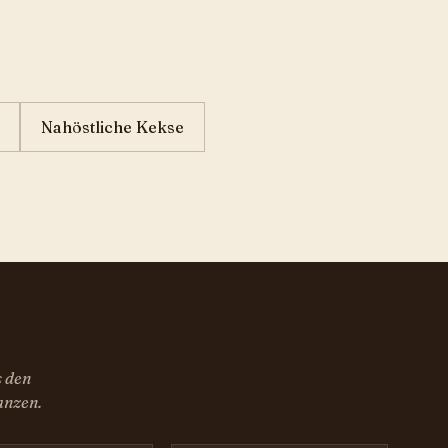
Nahöstliche Kekse
s den
anzen.