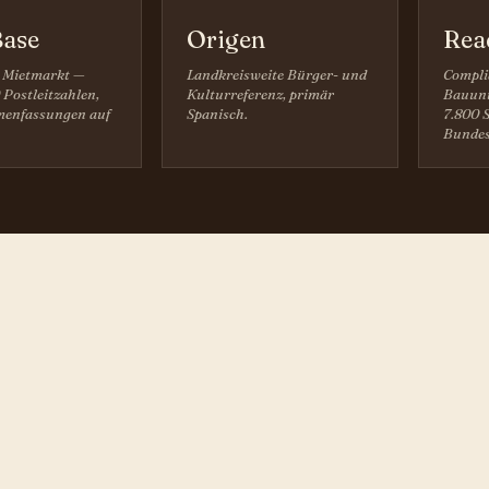
ase
Origen
Rea
 Mietmarkt —
Landkreisweite Bürger- und
Compli
 Postleitzahlen,
Kulturreferenz, primär
Bauunt
enfassungen auf
Spanisch.
7.800 S
Bundes