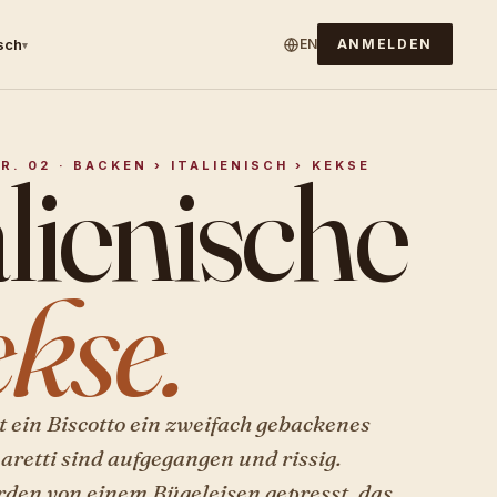
isch
EN
ANMELDEN
▾
alienische
R. 02 · BACKEN › ITALIENISCH › KEKSE
kse.
st ein Biscotto ein zweifach gebackenes
retti sind aufgegangen und rissig.
rden von einem Bügeleisen gepresst, das