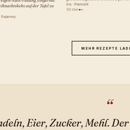
Feigen-Nuss-Füllung, eingerollt
Iris · Piemont
eihnachtskeks auf der Tafel zu
50 min
·
· Palermo
MEHR REZEPTE LAD
deln, Eier, Zucker, Mehl. Der