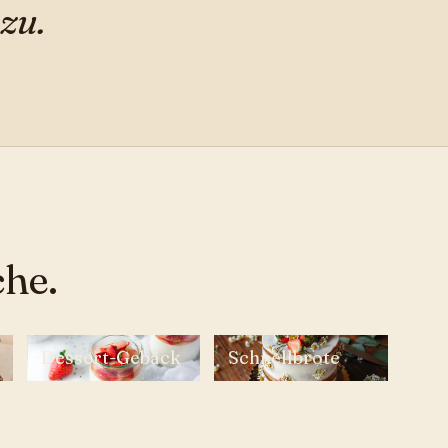
zu.
che.
Dessert-Gebäck
Schnellbrote