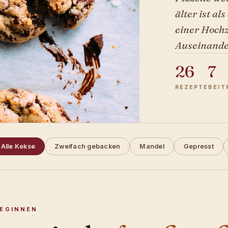
älter ist al
einer Hochze
Auseinande
26
7
REZEPTE
BEIT
Alle Kekse
Zweifach gebacken
Mandel
Gepresst
BEGINNEN