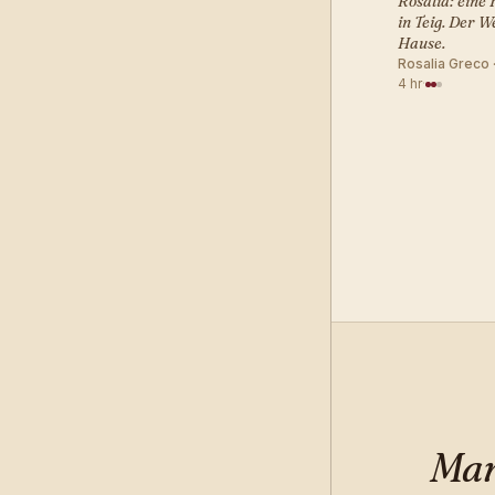
Rosalia: eine 
in Teig. Der W
Hause.
Rosalia Greco 
4 hr
·
Man