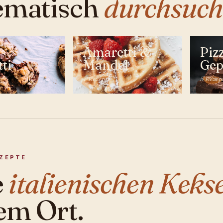
ematisch
durchsuch
Amaretti &
Piz
tti
Mandel
Gep
7 Rezepte
5 Rezep
EZEPTE
e
italienischen Kekse
em Ort.