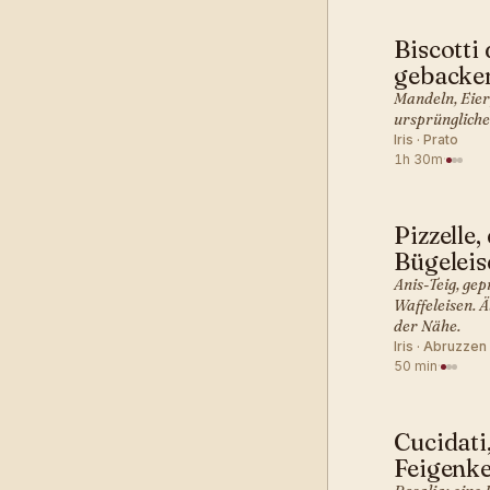
Biscotti
ITALIENI
gebacke
Mandeln, Eier
ursprüngliche 
Iris · Prato
1h 30m
·
Pizzelle,
ITALIENI
Bügeleis
Anis-Teig, gep
Waffeleisen. Ä
der Nähe.
Iris · Abruzzen
50 min
·
Cucidati,
ITALIENI
Feigenk