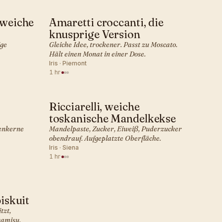
 weiche
Amaretti croccanti, die
ITALIENISCH · KEKSE
knusprige Version
ige
Gleiche Idee, trockener. Passt zu Moscato.
Hält einen Monat in einer Dose.
Iris · Piemont
1 hr
·
Ricciarelli, weiche
ITALIENISCH · KEKSE
toskanische Mandelkekse
ienkerne
Mandelpaste, Zucker, Eiweiß, Puderzucker
obendrauf. Aufgeplatzte Oberfläche.
Iris · Siena
1 hr
·
iskuit
tzt,
ramisu.