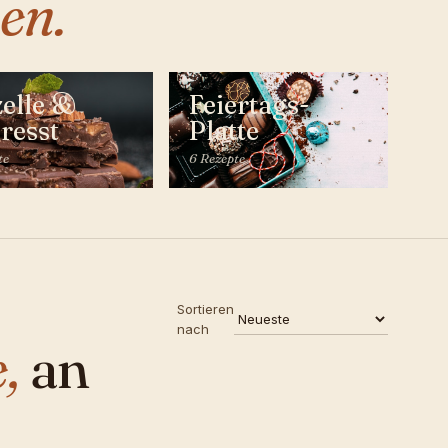
en.
zelle &
Feiertags-
resst
Platte
te
6 Rezepte
Sortieren
nach
,
an