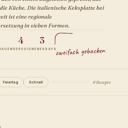
s die Küche. Die italienische Keksplatte bei
it ist eine regionale
rsetzung in sieben Formen.
4
3
zweifach gebacken
RAGENDE
REGIONEN
ESSAYS
8 Rezepte
Feiertag
Schnell