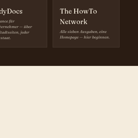
dyDocs
The HowTo
Network
ance für
ernehmer — über
Alle sieben Ausgaben, eine
tadtseiten, jeder
Homepage — hier beginnen.
staat.