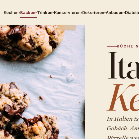
Kochen
Backen
Trinken
Konservieren
Dekorieren
Anbauen
Diätet
▾
▾
▾
▾
▾
▾
It
KÜCHE N
Ke
In Italien i
Gebäck. Ama
Pizzelle we