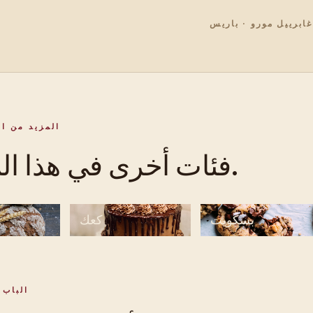
غابرييل مورو · باريس
المزيد من ا
فئات أخرى في هذا المطبخ.
بسكويت
كعك
الباب 