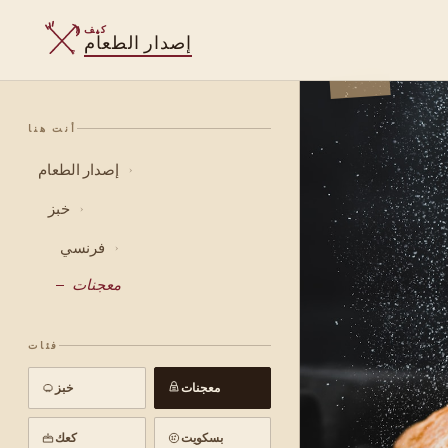
كيف
إصدار الطعام
أنت هنا
إصدار الطعام
›
خبز
›
فرنسي
›
معجنات
فئات
معجنات
خبز
بسكويت
كعك