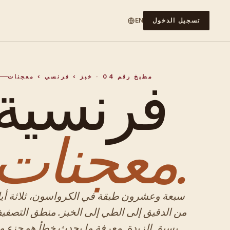
تسجيل الدخول
EN
فرنسية
مطبخ رقم 04 · خبز › فرنسي › معجنات
معجنات.
سبعة وعشرون طبقة في الكرواسون، ثلاثة أيا
من الدقيق إلى الطي إلى الخبز. منطق التصفي
يسبق الزبدة. معرفة ما يحدث خطأ هو جزء م