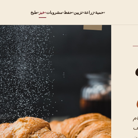
حمية
زراعة
تزيين
حفظ
مشروبات
خبز
طبخ
▾
▾
▾
▾
▾
▾
▾
م
ف
ن