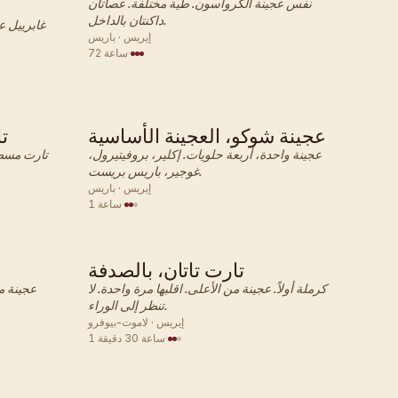
نفس عجينة الكرواسون. طية مختلفة. عصاتان
داكنتان بالداخل.
غابرييل ع
إيريس · باريس
·
72 ساعة
عجينة شوكو، العجينة الأساسية
ت
فرنسي · معجنات
عجينة واحدة، أربعة حلويات. إكلير، بروفيتيرول،
تارت مسط
غوجير، باريس بريست.
إيريس · باريس
·
1 ساعة
تارت تاتان، بالصدفة
فرنسي · معجنات
كرملة أولاً. عجينة من الأعلى. اقلبها مرة واحدة. لا
عجينة م
تنظر إلى الوراء.
إيريس · لاموت-بيوفرو
·
1 ساعة 30 دقيقة