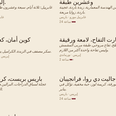
وعشرين طبقة
إليك السبب.
ن الهندسة المعمارية. زبدة باردة. عجينة
غابرييل: ثلاثة أيام. سبعة وعشرون طب
باردة. زوايا مربعة.
غابرييل مورو · باريس
غاب
·
24 ساعة
ارت التفاح، لامعة ورقيقة
كوين أمان، كع
فرنسي · معجنات
فرنسي
ح. تفاح مروحي. طبقة مربى المشمش
وليس تفاحة واحدة أكثر من اللازم.
سكر مصفف في الزبدة. الكراميل يحدث عند الحافة.
إيريس · نورماندي
إيريس · 
·
2 ساعة
جاليت دي روا، فرانجيبان
باريس بريست، كريم
فرنسي · معجنات
فرنسي
ورقة، كريمة لوز، حبة مخفية. تؤكل في
عجلة لسباق الدراجات. البرالين ه
يناير.
الذي يستحق ذلك.
إيريس · باريس
·
24 ساعة