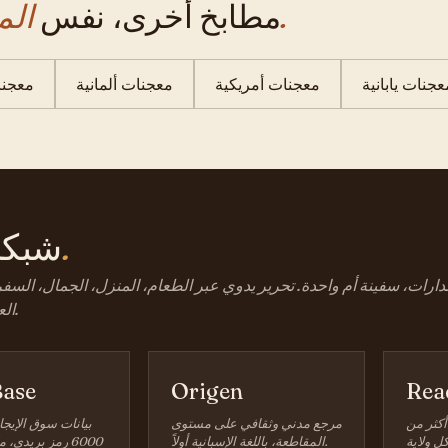
المعجنات.
مطابخ أخرى، نفس
عجنات يابانية
معجنات أمريكية
معجنات ألمانية
معجنا
كيف.
شبك
رات، سفينة أم واحدة. تحرير يدوي عبر الطعام، المنزل، الجمال، السفر،
العائلة، والتمويل.
ase
Origen
Rea
أكثر من
مرجع مدني وثقافي على مستوى
بيانات سوق الإيجا
المقاطعة، باللغة الإسبانية أولاً.
6000 رمز بريدي،