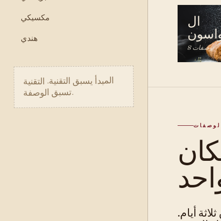
مكسيكي
ال
اسون
هندي
8 وصفات
المبدأ يسبق التقنية. التقنية
تسبق الوصفة.
لوصفات
ان
اثة أيام.
 · معجنات