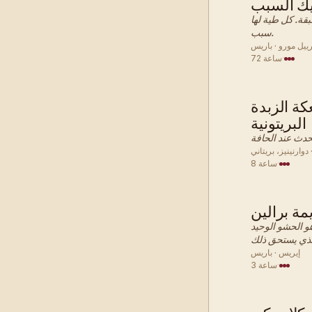
قة. كل طية لها
سبب.
رييل مورو · باريس
·
72 ساعة
كة الزبدة
 · معجنات
البريتونية
دوارنينيز، بريتاني
·
8 ساعة
ة برالين
 · معجنات
و الحشو الوحيد
إيريس · باريس
·
3 ساعة