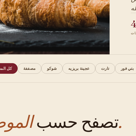
ت
بتي فور
تارت
عجينة بريزيه
شوكو
مصففة
كل الم
الموضوع.
تصفح حسب