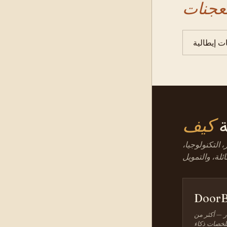
ت إيطالية
ة
 التكنولوجيا،
DoorB
ر — أكثر من
 ملخصات ذكاء