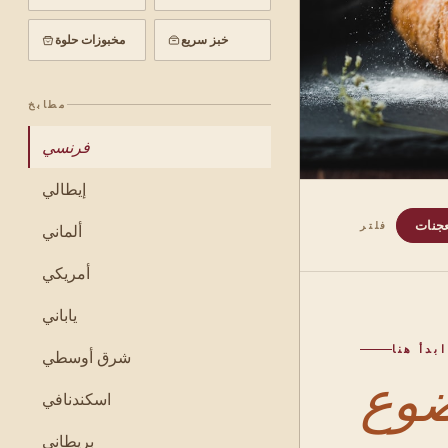
خبز سريع
مخبوزات حلوة
مطابخ
فرنسي
إيطالي
عجنات
فلتر
ألماني
أمريكي
ياباني
ابدأ هنا
شرق أوسطي
اسكندنافي
بريطاني