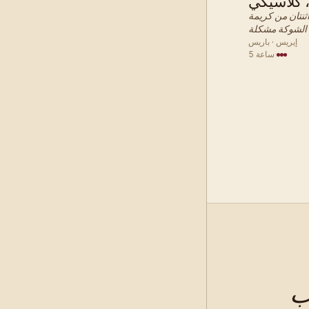
 كلاسيكي
 · معجنات
ثنتان من كريمة
إيريس · باريس
·
5 ساعة