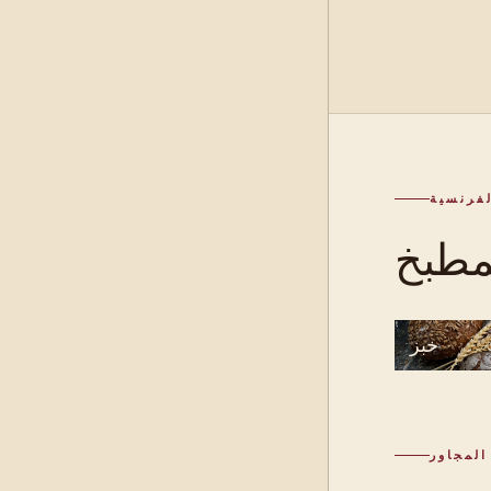
لفرنسية
خبز
المجاور