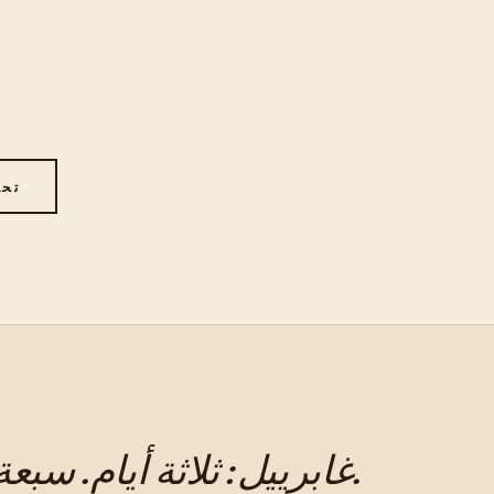
تحم
غابرييل: ثلاثة أيام. سبعة وعشرون طبقة. كل طية لها سبب.