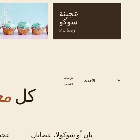
عجينة
تار
شوكو
تار
9 وصفات
12 
ترتيب
حسب
كل
مع
بان أو شوكولا، عصاتان
عجين
فرنسي · معجنات