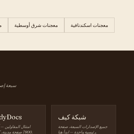
معجنات اسكندنافية
معجنات شرق أوسطية
م
سبعة إصدا
شبكة كيف
dyDocs
جميع الإصدارات السبعة، صفحة
امتثال المقاولين — 
رئيسية واحدة — ابدأ هنا.
7800 صفحة مدينة، كل ولاية.