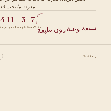
معرفة ما يجب فعله.
44
11
3
7
سبعة وعشرون طبقة
مقالات
مناطق
مساهمون
وصفا
10 وصفة