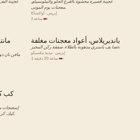
عجينة قصيرة محشوة بالقرع الحلو والبيلونسيلو.
عجينة البف
معجنات يوم الموتى.
إيريس · أواكساكا
·
2 ساعة
بانديريلاس، أعواد معجنات مغلفة
مانت
مكسيكي · معجنات
عصا بف باستري مدهونة بالطلاء. صفقة ركن المخبز.
إيريس · مدينة مكسيكو
مافن بان دو
·
1 ساعة 30 دقيقة
كب ك
إسفنجات من
كيك. كريمة مخفوقة من الأعلى، قرفة فوق ذلك.