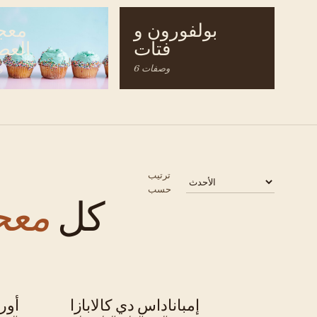
بولفورون و
معج
فتات
العط
6 وصفات
5
ترتيب
حسب
كل
معج
إمباناداس دي كالابازا
أور
مكسيكي · معجنات