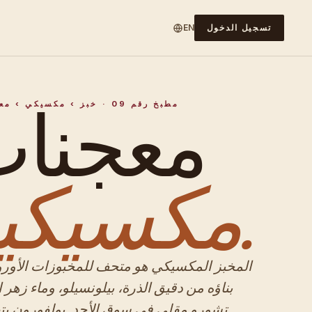
تسجيل الدخول
EN
معجنا
مطبخ رقم 09 · خبز › مكسيكي › معجنات
مكسيكية.
المخبز المكسيكي هو متحف للمخبوزات الأوروب
بناؤه من دقيق الذرة، بيلونسيلو، وماء زهر ا
تشورو مقلي في سوق الأحد. بولفورون يت