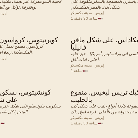
 باستري المصفحة بالسكر ملفوفة على
عجينة الشو مفرغة عبر نجمة، مقلية،
شكل أذن. بالميير المكسيكي.
والقرفة. تؤكل مع الشوكولاتة الداكنة.
إيريس · مدينة مكسيكو
إيري
·
1 ساعة 30 دقيقة
يكاداس، على شكل مافن
كويرنيتوس، كرواسون
مكسيكي · معجنات
مكسيكي
فانيليا
كرواسون مصفح تعمل علي
المكسيكية. زبدة أقل من الفرنسية.
لسي في ورقة. ليس أمريكيًا - خبز حلو،
إيري
أحلى، فتات أقل.
إيريس · مدينة مكسيكو
·
1 ساعة
يك تريس ليخيس، منقوع
كوتشيتوس، بسكوي
مكسيكي · معجنات
مكسيكي
بالحليب
على شك
قوعة بثلاثة أنواع حليب على شكل كب
بسكويت بيلونسيلو على شكل خنزير
المتجر لكل طفولة في أواكساكا.
إيريس · مدينة مكسيكو
·
1 ساعة 30 دقيقة
·