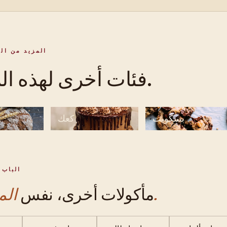
المزيد من ال
فئات أخرى لهذه المطبخ.
بسكويت
كعك
الباب 
المعجنات.
مأكولات أخرى، نفس