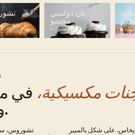
نات
بان دولسي
تشور
لات
محشو
 وصفات
6 وصفات
ا
نات مكسيكية،
في مك
واحد.
يخاس، على شكل بالميير
تشوروس، سك
مكسيكي · معجنات
مكسيكي