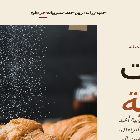
حمية
زراعة
تزيين
حفظ
مشروبات
خبز
طبخ
▾
▾
▾
▾
▾
▾
▾
ت
ية أعيد
لبرتقال.
فتت إلى