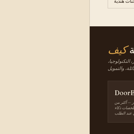
ات هندية
ة
 التكنولوجيا،
DoorB
ر — أكثر من
 ملخصات ذكاء