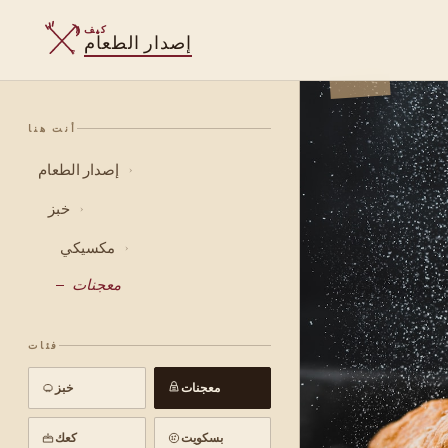
كيف
إصدار الطعام
أنت هنا
إصدار الطعام
›
خبز
›
مكسيكي
›
معجنات
فئات
معجنات
خبز
بسكويت
كعك