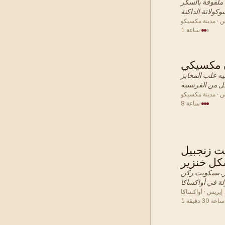
 ملفوفة بالسكر
س · مدينة مكسيكو
·
1 ساعة
 مكسيكي
 · معجنات
ه علب المخابز
س · مدينة مكسيكو
·
8 ساعة
ت زنجبيل
 · معجنات
ل خنزير
. بسكويت ركن
إيريس · أواكساكا
1 ساعة 30 دقيقة