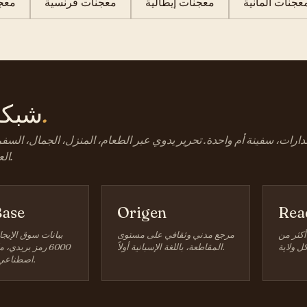
عجنات ألمانية
معجنات إيطالية
معجنات فرنسية
معجن
كيف.
شبك
رات، سفينة أم واحدة. تحرير يدوي عبر الطعام، المنزل، الجمال، السفر،
العائلة، والتمويل.
ase
Origen
Rea
أكثر من
مرجع مدني وثقافي على مستوى
بيانات سوق الإيجا
المقاطعة، باللغة الإسبانية أولاً.
6000 رمز بريدي،
اصطناعي عند الطلب.