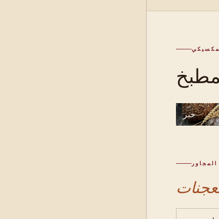
مكسيكي
خبز
المجاور