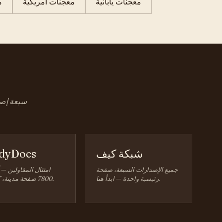
معجنات يابانية
معجنات أمريكية
م
سبعة إصدا
شبكة كيف
dyDocs
جميع الإصدارات السبعة، صفحة
امتثال المقاولين — 
رئيسية واحدة — ابدأ هنا.
7800 صفحة مدينة، كل ولاية.