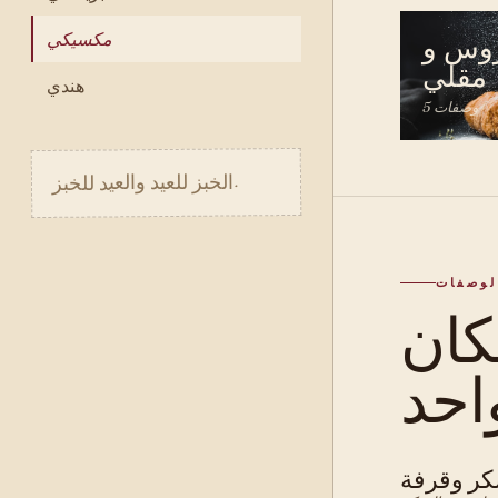
مكسيكي
وس و
مقلي
هندي
5 وصفات
الخبز للعيد والعيد للخبز.
لوصفات
ان
ر وقرفة
 · معجنات