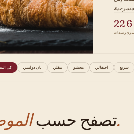
22
6
ون
وصفات
سريع
احتفالي
محشو
مقلي
بان دولسي
كل الم
الموضوع.
تصفح حسب