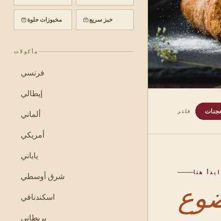
خبز سريع
مخبوزات حلوة
مأكولات
فرنسي
إيطالي
عجنات
فلتر
ألماني
أمريكي
ياباني
ابدأ هنا
شرق أوسطي
اسكندنافي
بريطاني