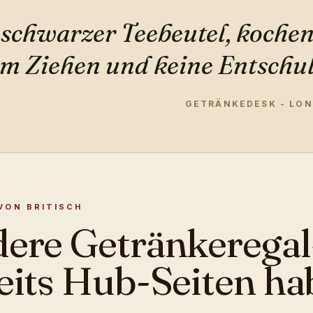
 schwarzer Teebeutel, kochen
m Ziehen und keine Entschuld
GETRÄNKEDESK - LO
VON BRITISCH
ere Getränkeregal-
eits Hub-Seiten ha