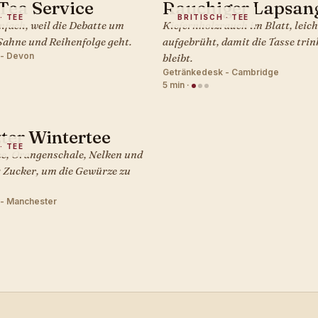
Tea Service
Rauchiger Lapsan
· TEE
BRITISCH · TEE
infach, weil die Debatte um
Kiefernholzrauch im Blatt, leich
ahne und Reihenfolge geht.
aufgebrüht, damit die Tasse tri
 - Devon
bleibt.
Getränkedesk - Cambridge
5 min
·
ter Wintertee
· TEE
e, Orangenschale, Nelken und
 Zucker, um die Gewürze zu
- Manchester