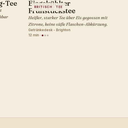
g-Tee
Eisgekühlter
BRITISCH · TEE
Frühstückstee
t
nkbar
Heißer, starker Tee über Eis gegossen mit
Zitrone, keine süße Flaschen-Abkürzung.
Getränkedesk - Brighton
12 min
·