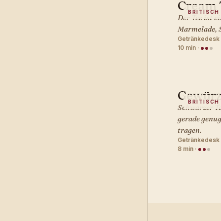
Cream 
BRITISCH 
Der Tee ist e
Marmelade, S
Getränkedesk
10 min
·
Gewürz
BRITISCH 
Schwarzer Te
gerade genug
tragen.
Getränkedesk 
8 min
·