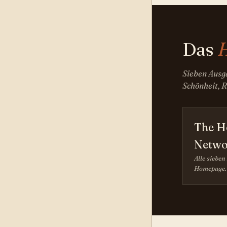
Das
Sieben Ausg
Schönheit, R
The 
Netwo
Alle sieben
Homepage.