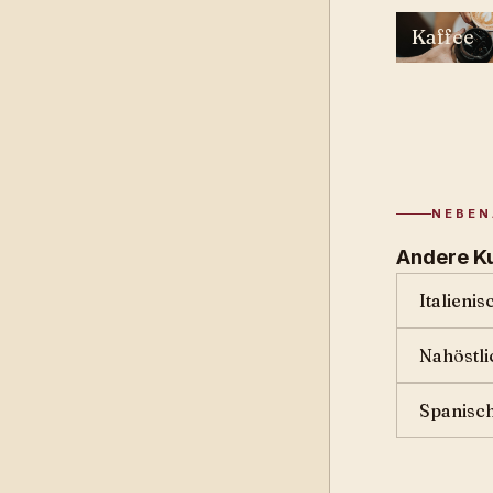
Kaffee
NEBE
Andere Ku
Italieni
Nahöstli
Spanisc