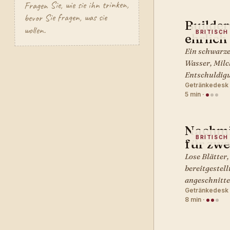
Fragen Sie, wie sie ihn trinken,
bevor Sie fragen, was sie
Builder
wollen.
BRITISCH 
ehrlich
Ein schwarze
Wasser, Milc
Entschuldigu
Getränkedesk 
5 min
·
Nachmi
BRITISCH 
für zwe
Lose Blätter
bereitgestell
angeschnitte
Getränkedesk 
8 min
·