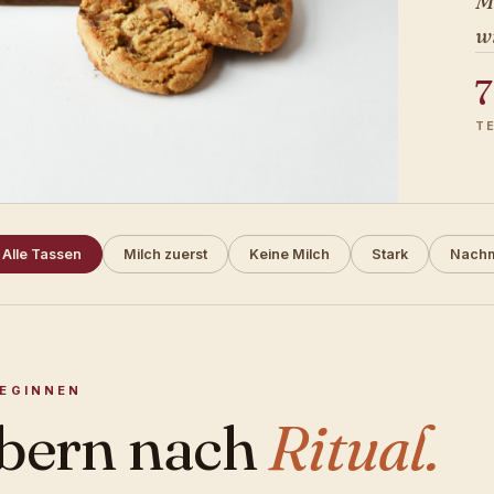
M
w
7
T
Alle Tassen
Milch zuerst
Keine Milch
Stark
Nachm
BEGINNEN
bern nach
Ritual.