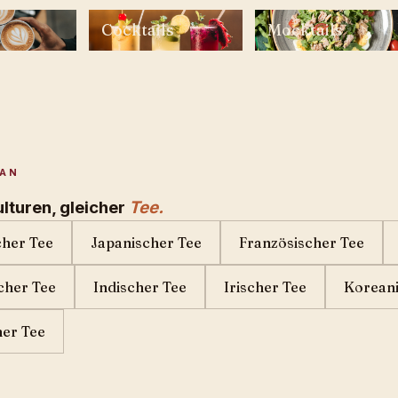
Cocktails
Mocktails
NAN
lturen, gleicher
Tee.
scher Tee
Japanischer Tee
Französischer Tee
cher Tee
Indischer Tee
Irischer Tee
Koreani
her Tee