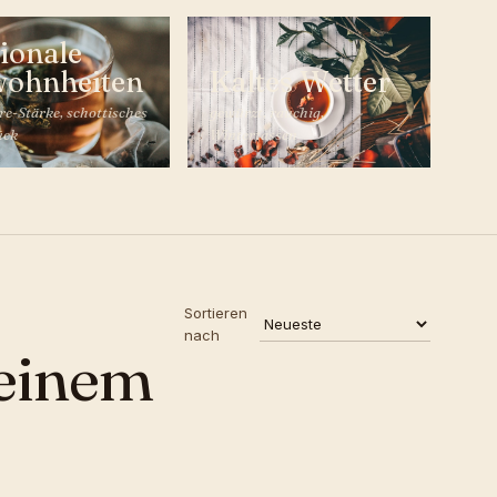
ionale
ohnheiten
Kaltes Wetter
re-Stärke, schottisches
gewürzt, rauchig,
ück
Wintertassen
Sortieren
nach
einem