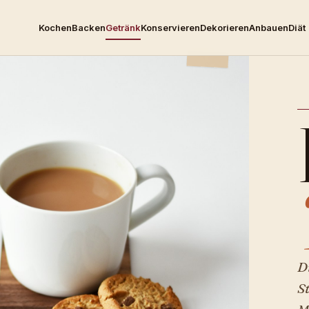
Kochen
Backen
Getränk
Konservieren
Dekorieren
Anbauen
Diät
Di
S