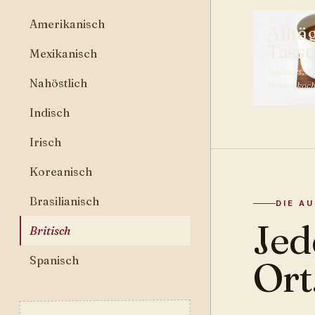
Amerikanisch
Alltä
Tass
Mexikanisch
Builders, F
Nahöstlich
Wasserkoc
Indisch
Irisch
Koreanisch
Brasilianisch
DIE A
Jed
Britisch
Spanisch
Ort