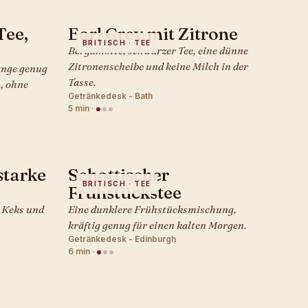
Tee,
Earl Grey mit Zitrone
BRITISCH · TEE
Bergamotte, schwarzer Tee, eine dünne
Zitronenscheibe und keine Milch in der
ange genug
Tasse.
, ohne
Getränkedesk - Bath
5 min
·
starke
Schottischer
BRITISCH · TEE
Frühstückstee
n Keks und
Eine dunklere Frühstücksmischung,
kräftig genug für einen kalten Morgen.
Getränkedesk - Edinburgh
6 min
·