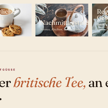
gliche
Reg
en
Gew
Nachmittagstafel
rühstück, Büro-
Yorkshi
her
Scones, Kuchen, zweite Kanne
Frühst
UFGÜSSE
er
britische Tee,
an 
.