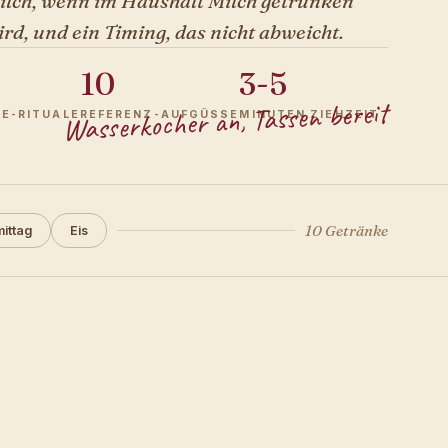
ilch, wenn im Haushalt Milch getrunken
ird, und ein Timing, das nicht abweicht.
10
3-5
Wasserkocher an, Tassen bereit
EE-RITUALE
REFERENZ-AUFGÜSSE
MINUTEN ZIEHZEIT
10 Getränke
ittag
Eis