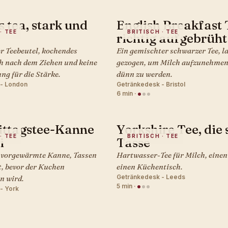
s tea, stark und
English Breakfast 
· TEE
BRITISCH · TEE
richtig aufgebrüht
r Teebeutel, kochendes
Ein gemischter schwarzer Tee, l
h nach dem Ziehen und keine
gezogen, um Milch aufzunehmen
ng für die Stärke.
dünn zu werden.
- London
Getränkedesk - Bristol
6 min
·
ttagstee-Kanne
Yorkshire Tee, die 
· TEE
BRITISCH · TEE
i
Tasse
, vorgewärmte Kanne, Tassen
Hartwasser-Tee für Milch, eine
t, bevor der Kuchen
einen Küchentisch.
Getränkedesk - Leeds
n wird.
5 min
·
- York