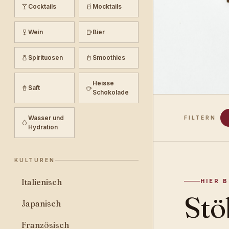
Cocktails
Mocktails
Wein
Bier
Spirituosen
Smoothies
Heisse
Saft
Schokolade
Wasser und
FILTERN
Hydration
KULTUREN
Italienisch
HIER 
Stö
Japanisch
Französisch