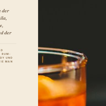
e der
ila,
e,
nd der
LD
, RUM-
NDY UND
WIE MAN