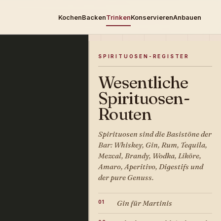
Kochen
Backen
Trinken
Konservieren
Anbauen
SPIRITUOSEN-REGISTER
Wesentliche
Spirituosen-
Routen
Spirituosen sind die Basistöne der
Bar: Whiskey, Gin, Rum, Tequila,
Mezcal, Brandy, Wodka, Liköre,
Amaro, Aperitivo, Digestifs und
der pure Genuss.
Gin für Martinis