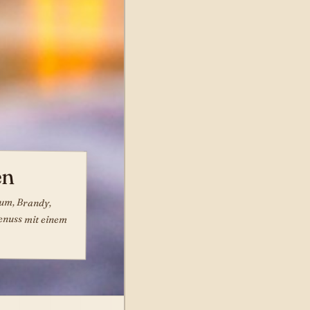
en
Rum, Brandy,
uss mit einem