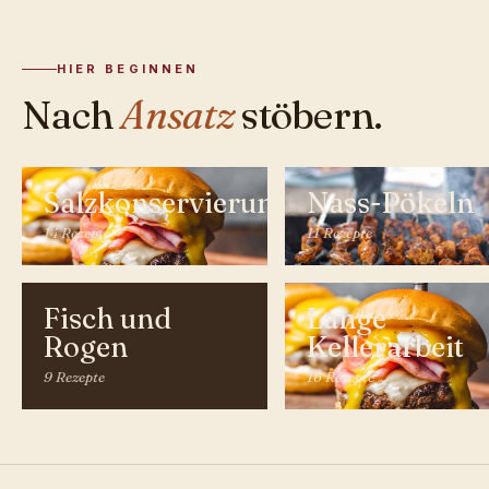
HIER BEGINNEN
Nach
Ansatz
stöbern.
Salzkonservierungen
Nass-Pökeln
14 Rezepte
11 Rezepte
Fisch und
Lange
Rogen
Kellerarbeit
9 Rezepte
16 Rezepte