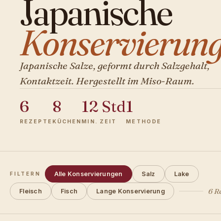
Japanische
Konservierung
Japanische Salze, geformt durch Salzgehalt,
Kontaktzeit. Hergestellt im Miso-Raum.
6
8
12 Std
1
REZEPTE
KÜCHEN
MIN. ZEIT
METHODE
Alle Konservierungen
Salz
Lake
FILTERN
6 R
Fleisch
Fisch
Lange Konservierung