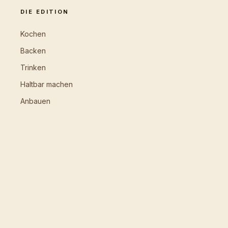
DIE EDITION
Kochen
Backen
Trinken
Haltbar machen
Anbauen
NETZWERK
Home
Food · here
Beauty
Travel
Tech