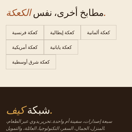
الكعكة.
مطابخ أخرى، نفس
كعكة ألمانية
كعكة إيطالية
كعكة فرنسية
كعكة يابانية
كعكة أمريكية
كعكة شرق أوسطية
كيف.
شبكة
سبعة إصدارات، سفينة أم واحدة. تحرير يدوي عبر الطعام،
المنزل، الجمال، السفر، التكنولوجيا، العائلة، والتمويل.