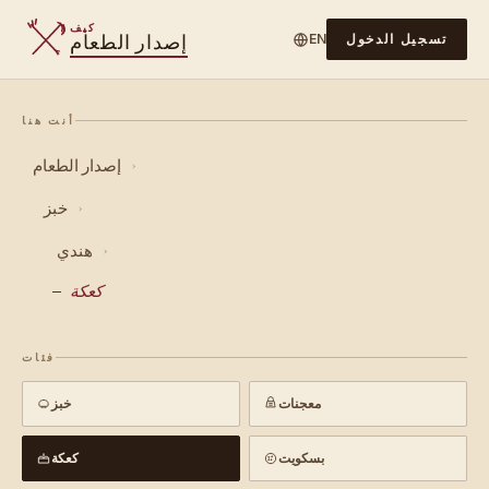
كيف
إصدار الطعام
تسجيل الدخول
EN
أنت هنا
إصدار الطعام
›
خبز
›
هندي
›
كعكة
فئات
معجنات
خبز
بسكويت
كعكة