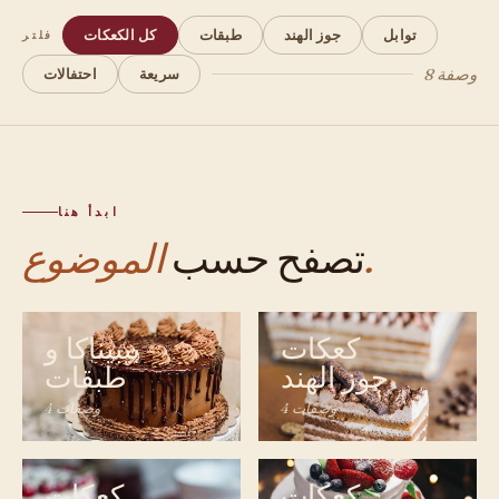
توابل
جوز الهند
طبقات
كل الكعكات
فلتر
8 وصفة
سريعة
احتفالات
ابدأ هنا
الموضوع.
تصفح حسب
كعكات
بيبيناكا و
جوز الهند
طبقات
4 وصفات
4 وصفات
كعكات
كعكات