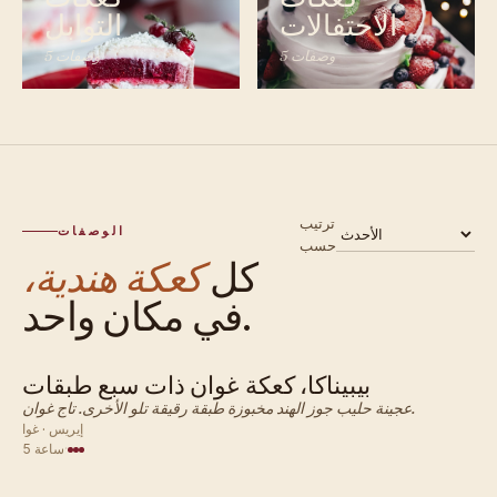
الاحتفالات
التوابل
5 وصفات
5 وصفات
ترتيب
الوصفات
حسب
كل
كعكة هندية،
في مكان واحد.
بيبيناكا، كعكة غوان ذات سبع طبقات
هندي · كعكة
عجينة حليب جوز الهند مخبوزة طبقة رقيقة تلو الأخرى. تاج غوان.
إيريس · غوا
·
5 ساعة