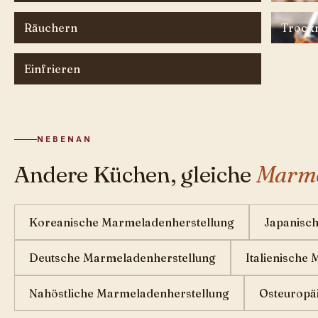
Räuchern
Trock
Einfrieren
NEBENAN
Andere Küchen, gleiche
Marme
Koreanische Marmeladenherstellung
Japanisc
Deutsche Marmeladenherstellung
Italienische
Nahöstliche Marmeladenherstellung
Osteuropä