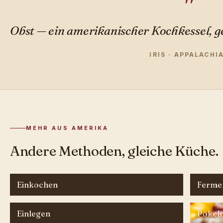
Obst — ein amerikanischer Kochkessel, g
IRIS · APPALACHI
MEHR AUS AMERIKA
Andere Methoden, gleiche Küche.
Einkochen
Fermen
Einlegen
Pökel