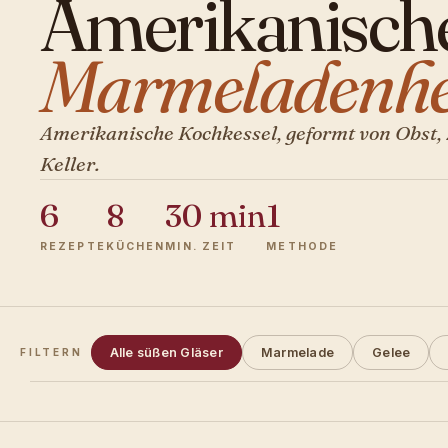
Amerikanisch
Marmeladenher
Amerikanische Kochkessel, geformt von Obst, 
Keller.
6
8
30 min
1
REZEPTE
KÜCHEN
MIN. ZEIT
METHODE
Alle süßen Gläser
Marmelade
Gelee
FILTERN