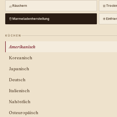
Räuchern
Trock
Marmeladenherstellung
Einfrie
KÜCHEN
Amerikanisch
Koreanisch
Japanisch
Deutsch
Italienisch
Nahöstlich
Osteuropäisch