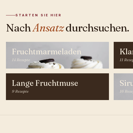
STARTEN SIE HIER
Nach
Ansatz
durchsuchen.
Fruchtmarmeladen
Kla
14 Rezepte
11 Reze
Lange Fruchtmuse
Sir
9 Rezepte
16 Reze