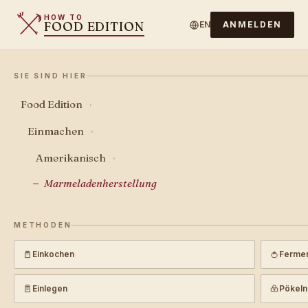
HOW TO
FOOD EDITION
EN
ANMELDEN
SIE SIND HIER
Food Edition
›
Einmachen
›
Amerikanisch
›
Marmeladenherstellung
METHODEN
Einkochen
Fermen
Einlegen
Pökeln