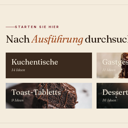
STARTEN SIE HIER
Nach
Ausführung
durchsuc
Kuchentische
Gastge
14 Ideen
11 Ideen
Toast-Tabletts
Desser
9 Ideen
16 Ideen