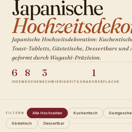
Japanische
Hochzeitsdekor
Japanische Hochzeitsdekoration: Kuchentisch
Toast-Tabletts, Gästetische, Dessertbars und 
geformt durch Wagashi-Präzision.
6
8
3
1
IDEEN
KÜCHEN
SCHWIERIGKEITSGRAD
OBERFLÄCHE
Alle Hochzeiten
Kuchentisch
Gastgesche
FILTERN
Gästetisch
Dessertbar