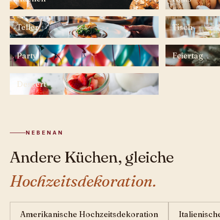
Teller
Tisch
Party
Feiertag
Dessert
NEBENAN
Andere Küchen, gleiche
Hochzeitsdekoration.
Amerikanische Hochzeitsdekoration
Italienisc