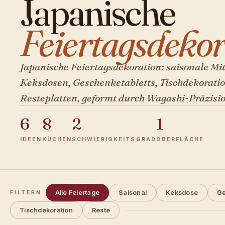
Japanische
Feiertagsdekor
Japanische Feiertagsdekoration: saisonale Mit
Keksdosen, Geschenketabletts, Tischdekorati
Resteplatten, geformt durch Wagashi-Präzisio
6
8
2
1
IDEEN
KÜCHEN
SCHWIERIGKEITSGRAD
OBERFLÄCHE
Alle Feiertage
Saisonal
Keksdose
Ge
FILTERN
Tischdekoration
Reste