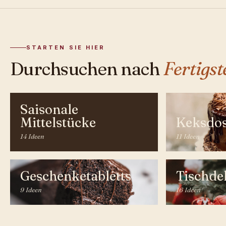
STARTEN SIE HIER
Durchsuchen nach
Fertigst
Saisonale
Mittelstücke
Keksdo
14 Ideen
11 Ideen
Geschenketabletts
Tischde
9 Ideen
16 Ideen