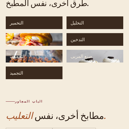
طرق أخرى، نفس المطبخ.
التخليل
التخمير
التدخين
التمليح
صنع المربى
التجفيف
التجميد
الباب المجاور
التعليب.
مطابخ أخرى، نفس