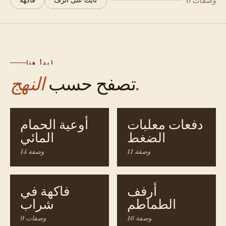
6 وصفات
ثابت على الرف
فاكهة
ابدأ هنا
النهج.
تصفح حسب
دفعات معلبات
أوعية الحمام
الضغط
المائي
11 وصفة
14 وصفة
أرفف
فاكهة في
الطماطم
شراب
16 وصفة
9 وصفات