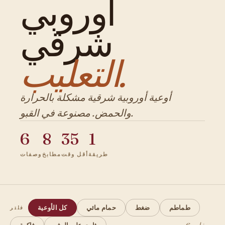
أوروبي
شرقي
التعليب.
أوعية أوروبية شرقية مشكلة بالحرارة
والحمض. مصنوعة في القبو.
6
8
35
1
طريقة
أقل وقت
مطابخ
وصفات
طماطم
ضغط
حمام مائي
كل الأوعية
فلتر