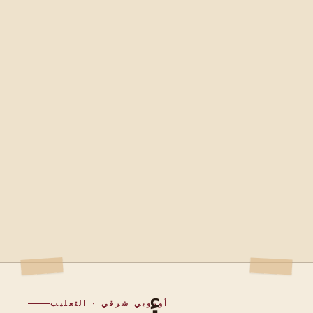
أوروبي شرقي · التعليب