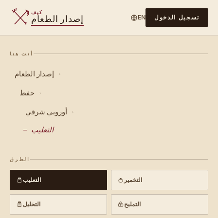
كيف
إصدار الطعام
تسجيل الدخول
EN
أنت هنا
إصدار الطعام
›
حفظ
›
أوروبي شرقي
›
التعليب
الطرق
التخمير
التعليب
التمليح
التخليل