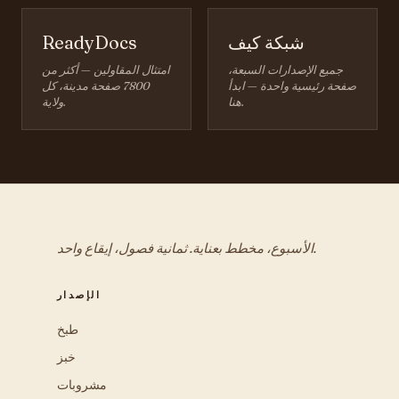
شبكة كيف
ReadyDocs
جميع الإصدارات السبعة،
امتثال المقاولين — أكثر من
صفحة رئيسية واحدة — ابدأ
7800 صفحة مدينة، كل
هنا.
ولاية.
الأسبوع، مخطط بعناية. ثمانية فصول، إيقاع واحد.
الإصدار
طبخ
خبز
مشروبات