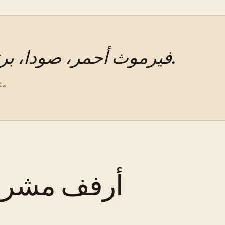
فيرموث أحمر، صودا، برتقال، زيتون، وثلج قبل وجبة متأخرة.
مك
أرفف مشروب