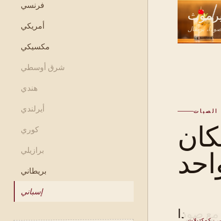
فرنسي
يرموث
أمريكي
ودا، برتقال
مكسيكي
شرق أوسطي
هندي
أيرلندي
الصبات
ان
كوري
برازيلي
بريطاني
إسباني
مع صودا
 · كوكتيلات