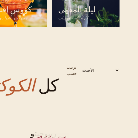
ليلة المقهى
كؤوس إقلي
كاراجيلو، حمضيات
ريبوجيتو، أغوا دي
ترتيب
حسب
كل
الكوكت
ريبوجيتو
إسباني · كوكتيلات