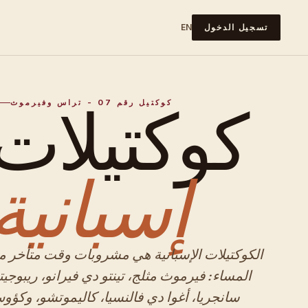
تسجيل الدخول
EN
كوكتيلات
كوكتيل رقم 07 - تراس وفيرموث
إسبانية
الكوكتيلات الإسبانية هي مشروبات وقت متأخر م
المساء: فيرموث مثلج، تينتو دي فيرانو، ريبوجيت
سانجريا، أغوا دي فالنسيا، كاليموتشو، وكؤو