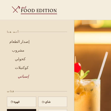
كيف
FOOD EDITION
أنت هنا
إصدار الطعام
مشروب
كحولي
كوكتيلات
إسباني
فئات
شاي
قهوة