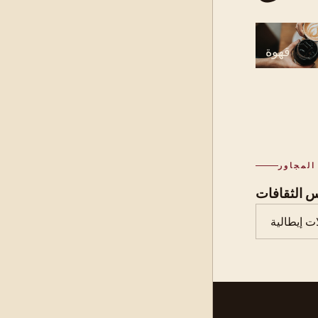
قهوة
المجاور
ت إيطالية