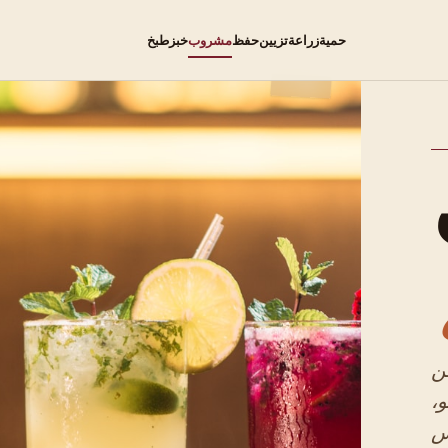
حمية
زراعة
تزيين
حفظ
مشروب
خبز
طبخ
ن
و،
س