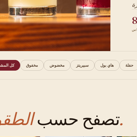
اس
حفلة
هاي بول
سبيريتز
مخضوض
مخفوق
كل المشر
الطقوس.
تصفح حسب