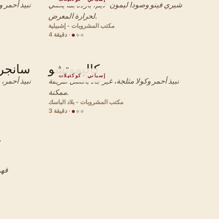
شيري فينو وصودا ليمون-لايم، باردة بما يكفي
نبيذ أحمر 
لحرارة المعرض.
مكتب المشروبات - إشبيلية
·
4 دقيقة
كاليموتشو
سانجري
إسباني · كوكتيلات
نبيذ أحمر وكولا مثلجة، غير جاد بأفضل طريقة
نبيذ أحمر،
ممكنة.
مكتب المشروبات - بلاد الباسك
·
3 دقيقة
ك
قهو