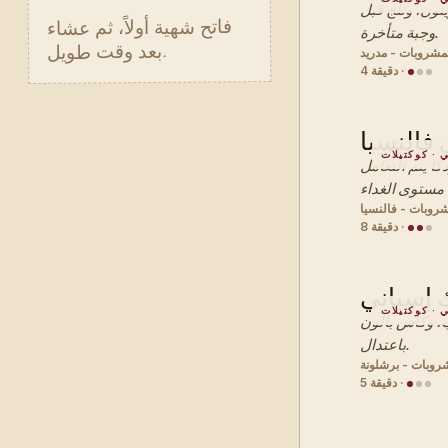
تون، وثلج قبل
فاتح شهية أولاً، ثم عشاء
وجبة متأخرة.
بعد وقت طويل.
مشروبات - مدريد
·
4 دقيقة
 فالنسيا
 · كوكتيلات
كا يتم التعامل
روبات - فالنسيا
·
8 دقيقة
 إسباني
 · كوكتيلات
، وكأس بالون
باعتدال.
روبات - برشلونة
·
5 دقيقة