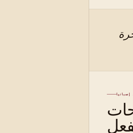
إسبانيا
حات