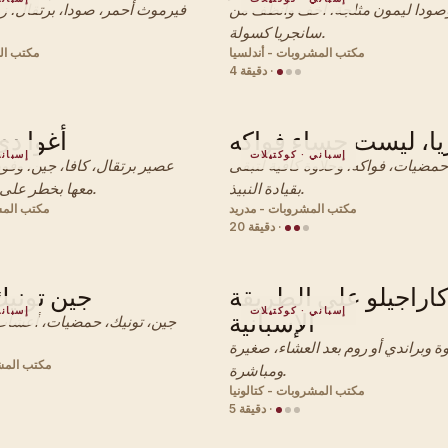
وصودا ليمون مثلجة، أخف وأنظف من
فيرموث أحمر، صودا، برتقال، زي
سانجريا كسولة.
مكتب المشروبات - أندلسيا
مكتب ال
·
4 دقيقة
ا، ليست حساء فواكه
أغوا دي
إسباني · كوكتيلات
إسباني
 حمضيات، فواكه، وحلاوة كافية لتبقى
عصير برتقال، كافا، جين، وفود
بقيادة النبيذ.
معها بخطر على مستوى الغداء.
مكتب المشروبات - مدريد
مكتب المش
·
20 دقيقة
اراجيلو على الطريقة
جين تونيك
إسباني · كوكتيلات
إسباني
الإسبانية
جين، تونيك، حمضيات، أعشاب
ة وبراندي أو روم بعد العشاء، صغيرة
مكتب المش
ومباشرة.
مكتب المشروبات - كتالونيا
·
5 دقيقة