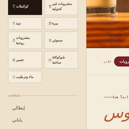
مشروبات غير
كوكتيلات
كحولية
بيرة
نبيذ
مشروبات
سموثي
روحية
شوكولاتة
عصير
وبات
فلتر
ساخنة
ماء وترطيب
ثقافات
ابدأ هنا
إيطالي
ياباني