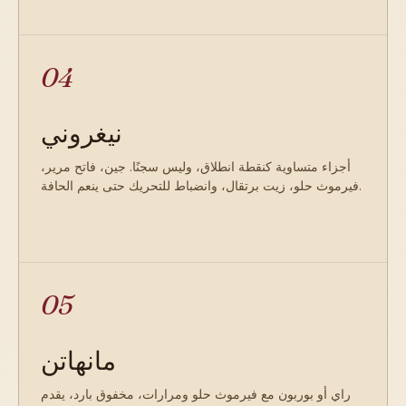
04
نيغروني
أجزاء متساوية كنقطة انطلاق، وليس سجنًا. جين، فاتح مرير،
فيرموث حلو، زيت برتقال، وانضباط للتحريك حتى ينعم الحافة.
05
مانهاتن
راي أو بوربون مع فيرموث حلو ومرارات، مخفوق بارد، يقدم