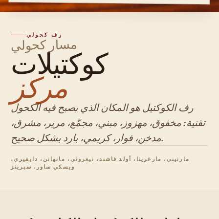
رف كحولي
مسار كحولي
كوكتيلات
مركز
رف الكوكتيل هو المكان الذي يصبح فيه الكحول
تقنية: مخفوق، مهزوز، مبني، مجمّع، مرير، مشرق،
مدخن، فوار، كريمي، بارد بشكل صحيح.
مارتيني، مارغريتا، أولد فاشند، نيغروني، مانهاتن، دايقيري،
ويسكي ساور، سبريتز