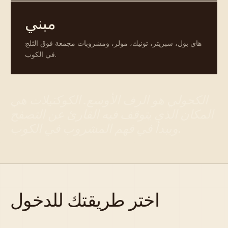
مبني
هاي بول، سبريتز، تونيك، مولز، ومشروبات مجمعة فوق الثلج
في الكوب.
الكحولي هو الرف الأوسع. الكوكتيلات هي
المكان الذي يتوقف فيه القارئ عن التصفح
ويبدأ في فهم المشروب في الكوب.
اختر طريقتك للدخول