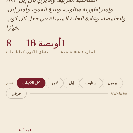
وإمبراطورية ستاوت، وبيرة القمح، وأمبر إيل،
والحامضة، وعادة الحانة المتمثلة في جعل كل كوب
خيارًا.
1
16 أونصة
8
قاعدة IPA الطازجة
منطق الكوب
أنماط حانة
برميل
ستاوت
إيل
لاجر
كل الأكواب
فلتر
8 drinks
حرفي
ابدأ هنا