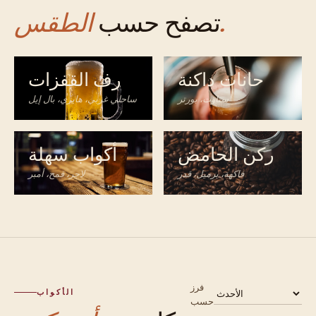
الطقس.
تصفح حسب
حانات داكنة
رف القفزات
ستاوت، بورتر
ساحلي غربي، هايزي، بال إيل
ركن الحامض
أكواب سهلة
فاكهة، برميل، قدر
لاجر، قمح، أمبر
فرز
الأكواب
حسب