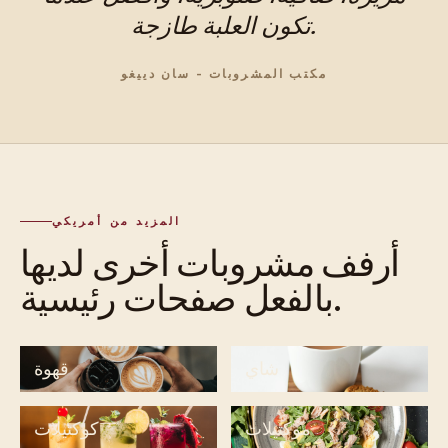
تكون العلبة طازجة.
مكتب المشروبات - سان دييغو
المزيد من أمريكي
أرفف مشروبات أخرى لديها
بالفعل صفحات رئيسية.
شاي
قهوة
موكتيلات
كوكتيلات