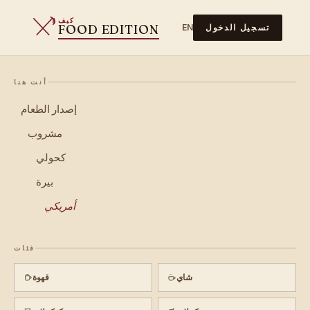
كيف
FOOD EDITION
تسجيل الدخول
EN
أنت هنا
إصدار الطعام
مشروب
كحولي
بيرة
أمريكي
فئات
شاي
قهوة