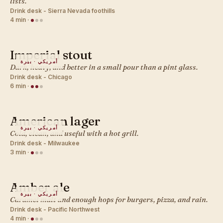
lists.
Drink desk - Sierra Nevada foothills
4 min
·
Imperial stout
أمريكي · بيرة
Dark, heavy, and better in a small pour than a pint glass.
Drink desk - Chicago
6 min
·
American lager
أمريكي · بيرة
Cold, clean, and useful with a hot grill.
Drink desk - Milwaukee
3 min
·
Amber ale
أمريكي · بيرة
Caramel malt and enough hops for burgers, pizza, and rain.
Drink desk - Pacific Northwest
4 min
·