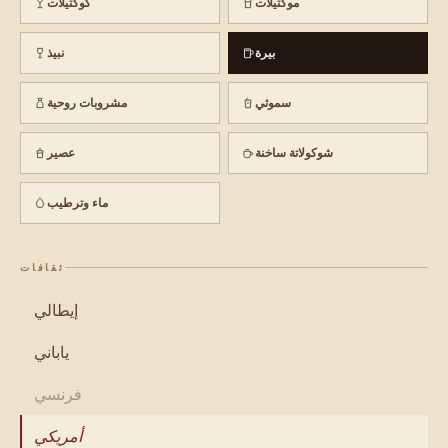
موكتيلات
كوكتيلات
بيرة
نبيذ
سموثي
مشروبات روحية
شوكولاتة ساخنة
عصير
ماء وترطيب
ثقافات
إيطالي
ياباني
فرنسي
أمريكي