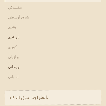
مكسيكي
شرق أوسطي
هندي
أيرلندي
كوري
برازيلي
بريطاني
إسباني
الطزاجة تفوق الذكاء.