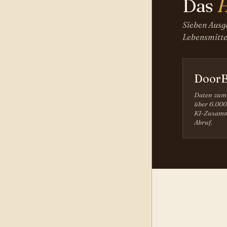
Das
H
Sieben Ausga
Lebensmittel
DoorB
Daten zum
über 6.000
KI-Zusamm
Abruf.