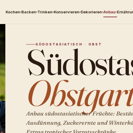
Kochen
Backen
Trinken
Konservieren
Dekorieren
Anbau
Ernähru
▾
▾
▾
▾
▾
▾
Südostas
SÜDOSTASIATISCH · OBST
Obstgart
Anbau südostasiatischer Früchte: Bestä
Ausdünnung, Zuckerernte und Winterkä
Ertrag tropischer Vorratsschränke.