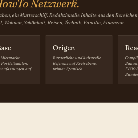
owTo Netzwerk.
ben, ein Mutterschiff. Redaktionelle Inhalte aus den Bereichen
, Wohnen, Schönheit, Reisen, Technik, Familie, Finanzen.
ase
Origen
Rea
 Mietmarkt —
Bürgerliche und kulturelle
Compli
 Postleitzahlen,
Referenz auf Kreisebene,
Bauunt
enfassungen auf
primär Spanisch.
7.800 S
Bundes