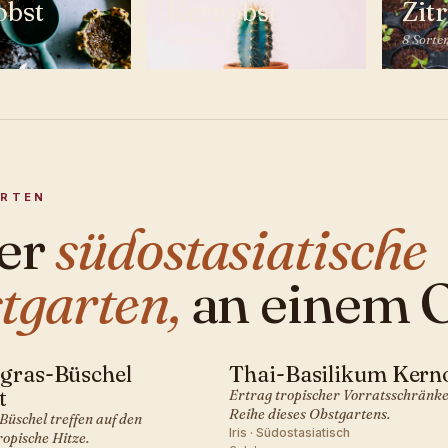
obst
Kernobst
Zit
9 Sorten
8 Sorte
ORTEN
er
südostasiatische
tgarten,
an einem O
gras-Büschel
Thai-Basilikum Kern
SIATISCH · OBST
SÜDOSTASIATISCH · OBST
t
Ertrag tropischer Vorratsschränke
Reihe dieses Obstgartens.
Büschel treffen auf den
Iris · Südostasiatisch
ropische Hitze.