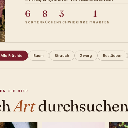
6
8
3
1
SORTEN
KÜCHEN
SCHWIERIGKEIT
GARTEN
Alle Früchte
Baum
Strauch
Zwerg
Bestäuber
EN SIE HIER
ch
Art
durchsuchen