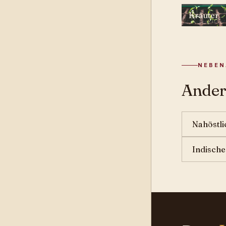
Kräuter
NEBE
Ander
Nahöstli
Indische