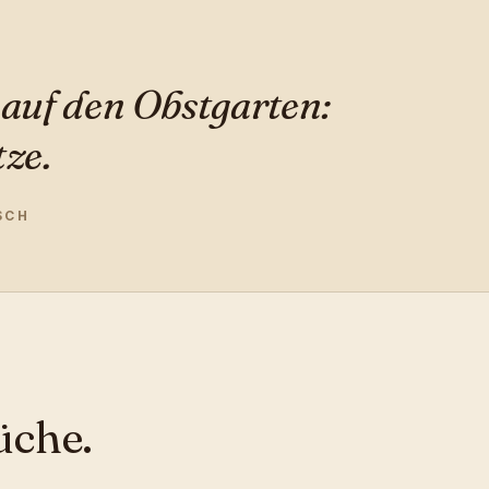
 auf den Obstgarten:
tze.
SCH
üche.