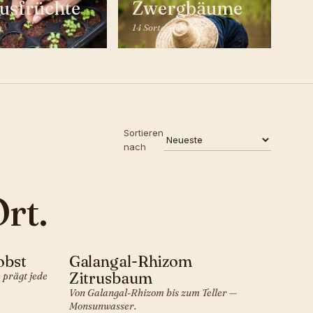
rusfrüchte
Zwergbäume
n
14 Sorten
Sortieren
nach
rt.
obst
Galangal-Rhizom
SÜDOSTASIATISCH · OBST
Zitrusbaum
 prägt jede
Von Galangal-Rhizom bis zum Teller —
Monsunwasser.