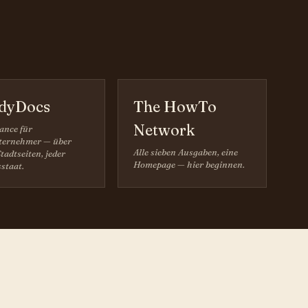
dyDocs
The HowTo
Network
ance für
ernehmer — über
Alle sieben Ausgaben, eine
tadtseiten, jeder
Homepage — hier beginnen.
staat.