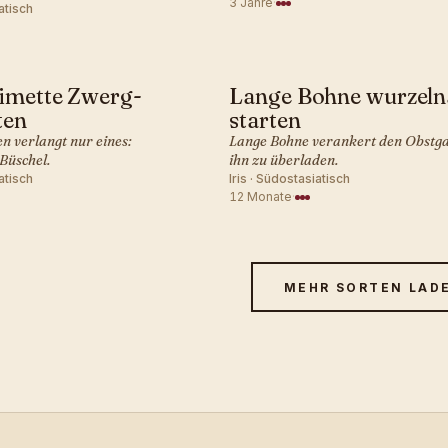
3 Jahre
·
atisch
imette Zwerg-
Lange Bohne wurzeln
SIATISCH · OBST
SÜDOSTASIATISCH · OBST
ten
starten
n verlangt nur eines:
Lange Bohne verankert den Obstga
Büschel.
ihn zu überladen.
atisch
Iris · Südostasiatisch
12 Monate
·
MEHR SORTEN LAD