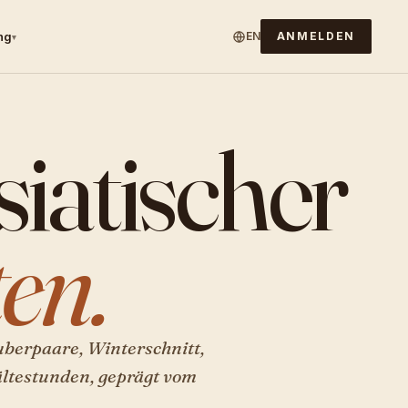
ng
EN
ANMELDEN
▾
iatischer
en.
uberpaare, Winterschnitt,
ltestunden, geprägt vom