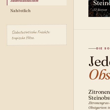
Südostasiatisch
Stein
12 Sorten
Nahöstlich
Südostasiatische Früchte:
tropische Hitze.
DIE S
Jed
Obs
Zitronen
SÜDOSTA
Steinobs
Zitronengras-
Obstgarten: t