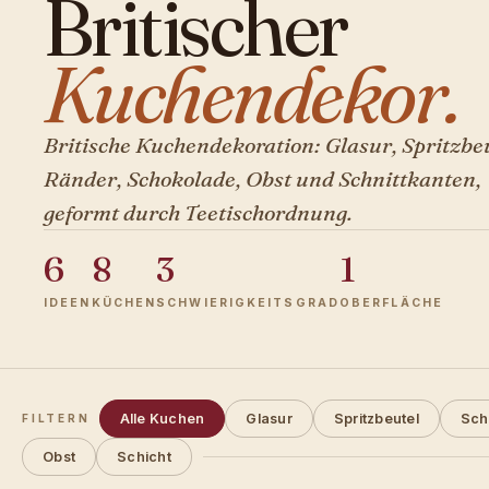
Britischer
Kuchendekor.
Britische Kuchendekoration: Glasur, Spritzbeu
Ränder, Schokolade, Obst und Schnittkanten,
geformt durch Teetischordnung.
6
8
3
1
IDEEN
KÜCHEN
SCHWIERIGKEITSGRAD
OBERFLÄCHE
Alle Kuchen
Glasur
Spritzbeutel
Sch
FILTERN
Obst
Schicht