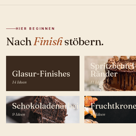
HIER BEGINNEN
Nach
Finish
stöbern.
Spritzbeutel
Glasur-Finishes
Ränder
14 Ideen
11 Ideen
Schokoladenarbeiten
Fruchtkron
9 Ideen
16 Ideen