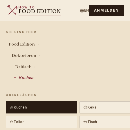
HOW TO
FOOD EDITION
EN
ANMELDEN
SIE SIND HIER
Food Edition
›
Dekorieren
›
Britisch
›
Kuchen
OBERFLÄCHEN
Kuchen
Keks
Teller
Tisch