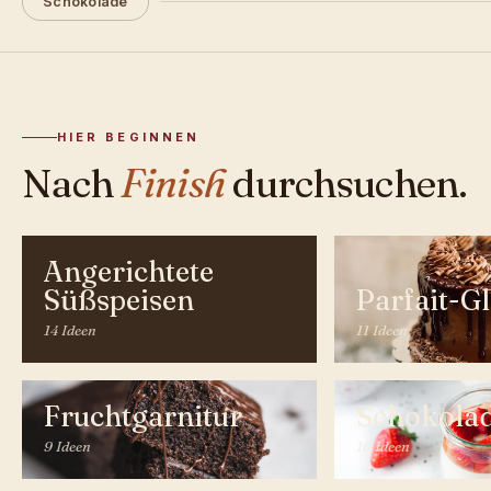
Schokolade
HIER BEGINNEN
Nach
Finish
durchsuchen.
Angerichtete
Süßspeisen
Parfait-G
14 Ideen
11 Ideen
Fruchtgarnitur
Schokola
9 Ideen
16 Ideen