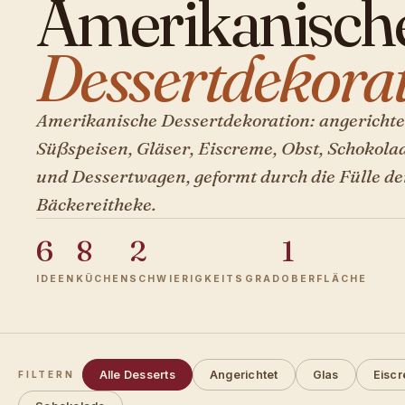
Amerikanisch
Dessertdekorat
Amerikanische Dessertdekoration: angerichte
Süßspeisen, Gläser, Eiscreme, Obst, Schokol
und Dessertwagen, geformt durch die Fülle de
Bäckereitheke.
6
8
2
1
IDEEN
KÜCHEN
SCHWIERIGKEITSGRAD
OBERFLÄCHE
Alle Desserts
Angerichtet
Glas
Eisc
FILTERN