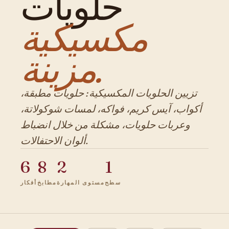
حلويات
مكسيكية
مزينة.
تزيين الحلويات المكسيكية: حلويات مطبقة،
أكواب، آيس كريم، فواكه، لمسات شوكولاتة،
وعربات حلويات، مشكلة من خلال انضباط
ألوان الاحتفالات.
6
8
2
1
سطح
مستوى المهارة
مطابخ
أفكار