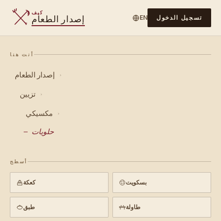
كيف
إصدار الطعام
تسجيل الدخول
EN
أنت هنا
إصدار الطعام
›
تزيين
›
مكسيكي
›
حلويات
أسطح
بسكويت
كعكة
طاولة
طبق