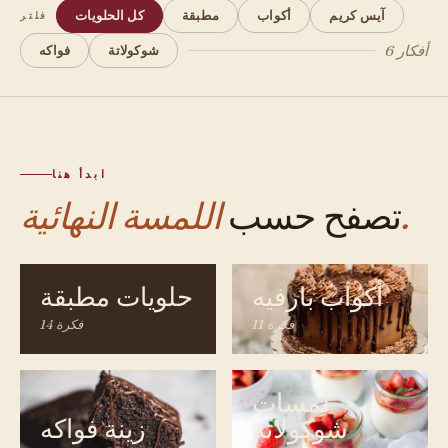
آيس كريم
أكواب
مطبقة
كل الحلويات
فلتر
6 أفكار
شوكولاتة
فواكه
ابدأ هنا
اللمسة النهائية.
تصفح حسب
أكواب بارفيه
حلويات مطبقة
11 فكرة
14 فكرة
لمسات
شوكولاتة
زينة فواكه