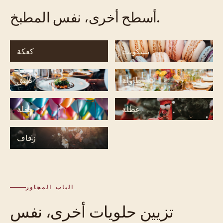
أسطح أخرى، نفس المطبخ.
بسكويت
كعكة
طاولة
طبق
عطلة
حفلة
زفاف
الباب المجاور
تزيين حلويات أخرى، نفس