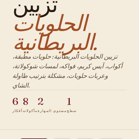
تزيين
الحلويات
البريطانية.
تزيين الحلويات البريطانية: حلويات مطبقة،
أكواب، آيس كريم، فواكه، لمسات شوكولاتة،
وعربات حلويات، مشكلة بترتيب طاولة
الشاي.
6
8
2
1
سطح
مستوى المهارة
مأكولات
أفكار