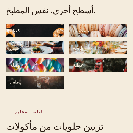
أسطح أخرى، نفس المطبخ.
بسكويت
كعكة
طاولة
طبق
عطلة
حفلة
زفاف
الباب المجاور
تزيين حلويات من مأكولات