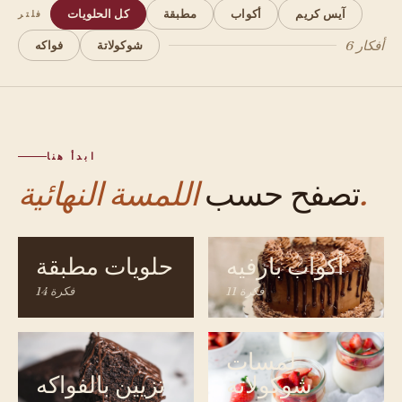
آيس كريم
أكواب
مطبقة
كل الحلويات
فلتر
6 أفكار
شوكولاتة
فواكه
ابدأ هنا
اللمسة النهائية.
تصفح حسب
أكواب بارفيه
حلويات مطبقة
11 فكرة
14 فكرة
لمسات
شوكولاتة
تزيين بالفواكه