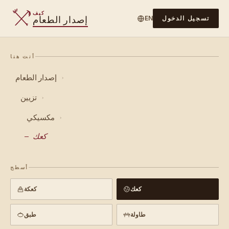
كيف
إصدار الطعام
تسجيل الدخول
EN
أنت هنا
إصدار الطعام
›
تزيين
›
مكسيكي
›
كعك
أسطح
كعك
كعكة
طاولة
طبق