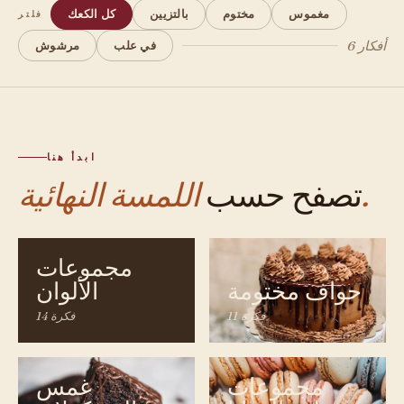
مغموس
مختوم
بالتزيين
كل الكعك
فلتر
6 أفكار
في علب
مرشوش
ابدأ هنا
اللمسة النهائية.
تصفح حسب
مجموعات
حواف مختومة
الألوان
11 فكرة
14 فكرة
مجموعات
غمس