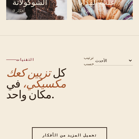
علب الهدايا
الشوكولاتة
16 فكرة
9 أفكار
ترتيب
التقنيات
حسب
كل
تزيين كعك
مكسيكي،
في
مكان واحد.
تحميل المزيد من الأفكار