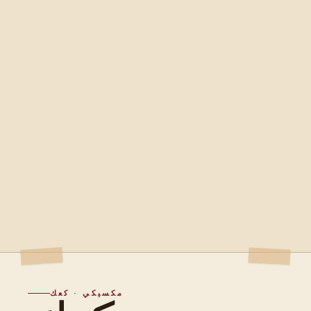
مكسيكي · كعك