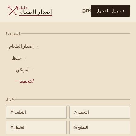
دليل
إصدار الطعام
تسجيل الدخول
EN
أنت هنا
إصدار الطعام
›
حفظ
›
أمريكي
›
التجميد
طرق
التخمير
التعليب
التمليح
التخليل