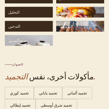
التمليح
التخليل
التجفيف
التدخين
صنع المربى
الجوار
التجميد.
مأكولات أخرى، نفس
تجميد ألماني
تجميد ياباني
تجميد كوري
تجميد شرق أوسطي
تجميد إيطالي