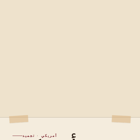
أمريكي · تجميد