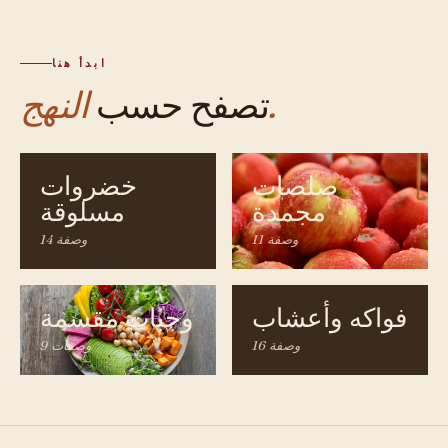
ابدأ هنا
النهج.
تصفح حسب
صلصات
خضروات
مجمدة
مسلوقة
11 وصفة
14 وصفة
فواكه وأعشاب
وجبات مقسمة
16 وصفة
9 وصفات