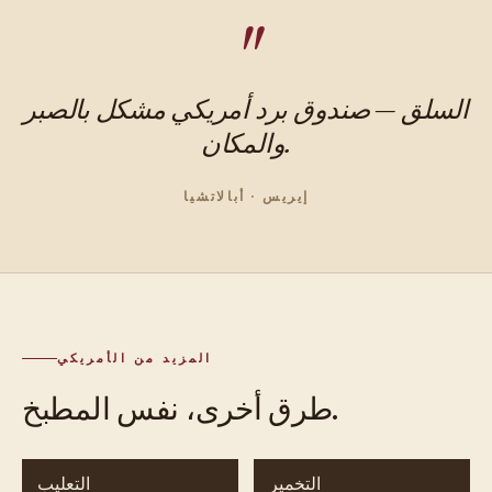
السلق — صندوق برد أمريكي مشكل بالصبر
والمكان.
إيريس · أبالاتشيا
المزيد من الأمريكي
طرق أخرى، نفس المطبخ.
التخمير
التعليب