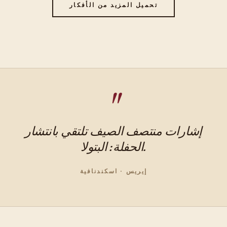
تحميل المزيد من الأفكار
إشارات منتصف الصيف تلتقي بانتشار
الحفلة: البتولا.
إيريس · اسكندنافية