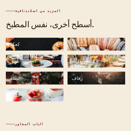
المزيد من اسكندنافية
أسطح أخرى، نفس المطبخ.
بسكويت
كعكة
طاولة
طبق
زفاف
عطلة
حلوى
الباب المجاور