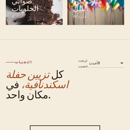
متأخر من
صواني
الليل
الحلويات
16 فكرة
9 أفكار
ترتيب
التقنيات
حسب
كل
تزيين حفلة
اسكندنافية،
في
مكان واحد.