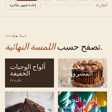
6 أفكار
إعادة تجهيز متأخرة
ابدأ هنا
اللمسة النهائية.
تصفح حسب
محطات
ألواح الوجبات
المشروبات
الخفيفة
11 فكرة
14 فكرة
إعادة التجهيز
في وقت