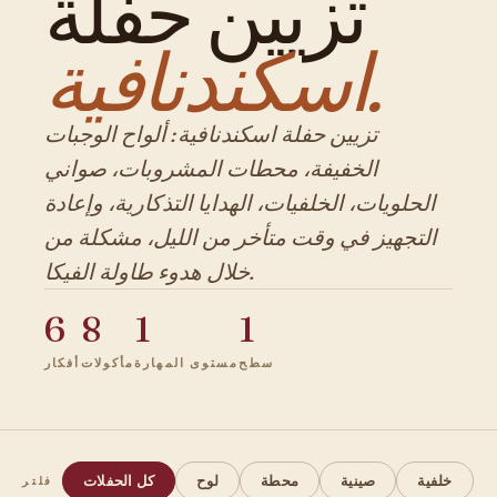
تزيين حفلة
اسكندنافية.
تزيين حفلة اسكندنافية: ألواح الوجبات
الخفيفة، محطات المشروبات، صواني
الحلويات، الخلفيات، الهدايا التذكارية، وإعادة
التجهيز في وقت متأخر من الليل، مشكلة من
خلال هدوء طاولة الفيكا.
6
8
1
1
سطح
مستوى المهارة
مأكولات
أفكار
خلفية
صينية
محطة
لوح
كل الحفلات
فلتر