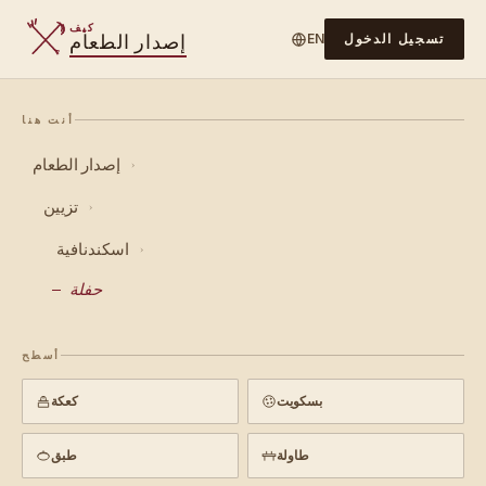
كيف
إصدار الطعام
تسجيل الدخول
EN
أنت هنا
إصدار الطعام
›
تزيين
›
اسكندنافية
›
حفلة
أسطح
بسكويت
كعكة
طاولة
طبق