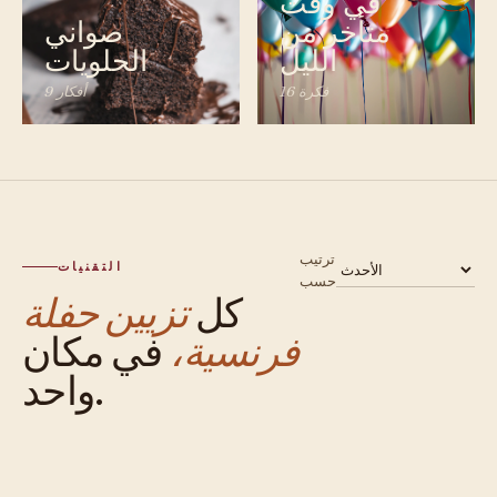
في وقت
متأخر من
صواني
الليل
الحلويات
16 فكرة
9 أفكار
ترتيب
التقنيات
حسب
كل
تزيين حفلة
فرنسية،
في مكان
واحد.