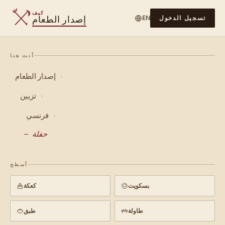
كيف
إصدار الطعام
تسجيل الدخول
EN
أنت هنا
إصدار الطعام
›
تزيين
›
فرنسي
›
حفلة
أسطح
بسكويت
كعكة
طاولة
طبق