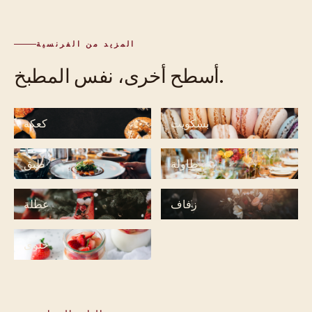
المزيد من الفرنسية
أسطح أخرى، نفس المطبخ.
بسكويت
كعكة
طاولة
طبق
زفاف
عطلة
حلوى