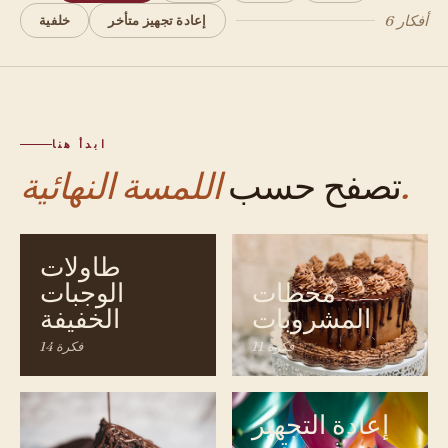
6 أفكار
إعادة تجهيز متأخر
خلفية
ابدأ هنا
اللمسة النهائية.
تصفح حسب
طاولات
محطات
الوجبات
المشروبات
الخفيفة
11 فكرة
14 فكرة
إعادة التجهيز