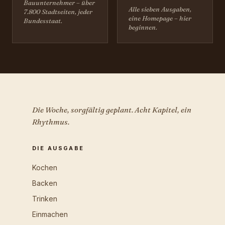
Bauunternehmer – über
Alle sieben Ausgaben,
7.800 Stadtseiten, jeder
eine Homepage – hier
Bundesstaat.
beginnen.
Die Woche, sorgfältig geplant. Acht Kapitel, ein
Rhythmus.
DIE AUSGABE
Kochen
Backen
Trinken
Einmachen