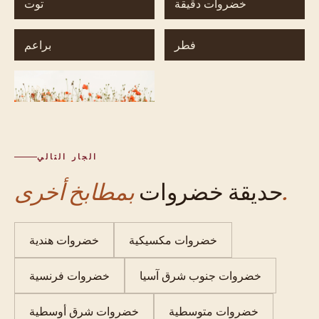
خضروات دقيقة
توت
فطر
براعم
زهور
الجار التالي
بمطابخ أخرى.
حديقة خضروات
خضروات مكسيكية
خضروات هندية
خضروات جنوب شرق آسيا
خضروات فرنسية
خضروات متوسطية
خضروات شرق أوسطية