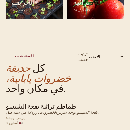
تراثية
الخريف
14 محصول
8 محاصيل
ترتيب
المحاصيل
حسب
كل
حديقة
خضروات يابانية،
في مكان واحد.
طماطم تراثية بقعة الشيسو
يابانية · خضروات
بقعة الشيسو توجه سرير الخضروات: زراعة في شبه ظل.
إيريس · يابانية
·
9 أسابيع