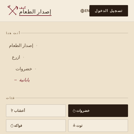
كيف
إصدار الطعام
تسجيل الدخول
EN
أنت هنا
إصدار الطعام
›
ازرع
›
خضروات
›
يابانية
فئات
خضروات
أعشاب
توت
فواكه