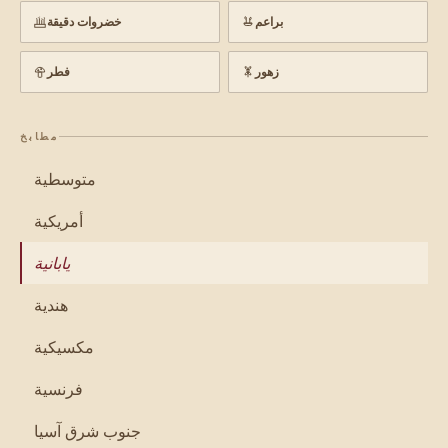
براعم
خضروات دقيقة
زهور
فطر
مطابخ
متوسطية
أمريكية
يابانية
هندية
مكسيكية
فرنسية
جنوب شرق آسيا