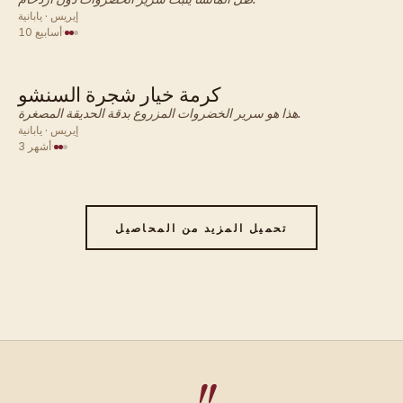
إيريس · يابانية
·
10 أسابيع
كرمة خيار شجرة السنشو
يابانية · خضروات
هذا هو سرير الخضروات المزروع بدقة الحديقة المصغرة.
إيريس · يابانية
·
3 أشهر
تحميل المزيد من المحاصيل