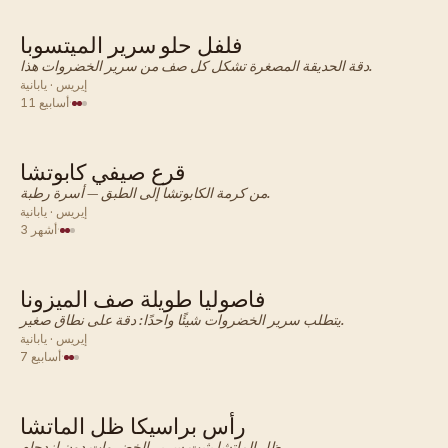
فلفل حلو سرير الميتسوبا
يابانية · خضروات
دقة الحديقة المصغرة تشكل كل صف من سرير الخضروات هذا.
إيريس · يابانية
·
11 أسابيع
قرع صيفي كابوتشا
يابانية · خضروات
من كرمة الكابوتشا إلى الطبق — أسرة رطبة.
إيريس · يابانية
·
3 أشهر
فاصوليا طويلة صف الميزونا
يابانية · خضروات
يتطلب سرير الخضروات شيئًا واحدًا: دقة على نطاق صغير.
إيريس · يابانية
·
7 أسابيع
رأس براسيكا ظل الماتشا
يابانية · خضروات
ظل الماتشا يثبت سرير الخضروات دون ازدحام.