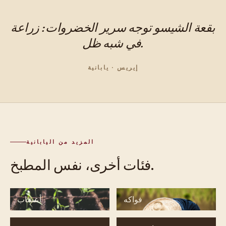
بقعة الشيسو توجه سرير الخضروات: زراعة
في شبه ظل.
إيريس · يابانية
المزيد من اليابانية
فئات أخرى، نفس المطبخ.
فواكه
أعشاب