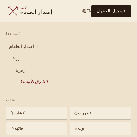
كيف
إصدار الطعام
تسجيل الدخول
EN
أنت هنا
إصدار الطعام
›
ازرع
›
زهرة
›
الشرق الأوسط
فئات
خضروات
أعشاب
توت
فاكهة