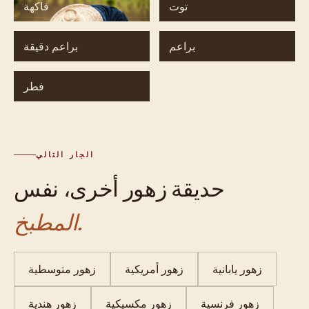
توت
فاكهة
براعم
براعم دقيقة
فطر
الجار التالي
حديقة زهور أخرى، نفس
المطبخ.
زهور يابانية
زهور أمريكية
زهور متوسطية
زهور فرنسية
زهور مكسيكية
زهور هندية