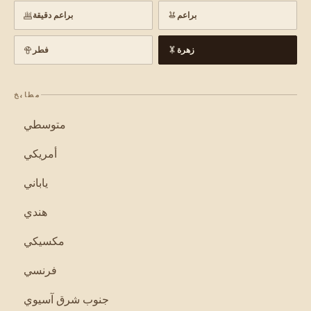
براعم
براعم دقيقة
زهرة
فطر
مطابخ
متوسطي
أمريكي
ياباني
هندي
مكسيكي
فرنسي
جنوب شرق آسيوي