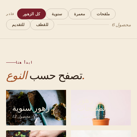
ملقحات
معمرة
سنوية
كل الزهور
فلتر
6 محصول
للقطف
للتقديم
ابدأ هنا
النوع.
تصفح حسب
زهور
الملقحات
زهور سنوية
9 محاصيل
12 محصول