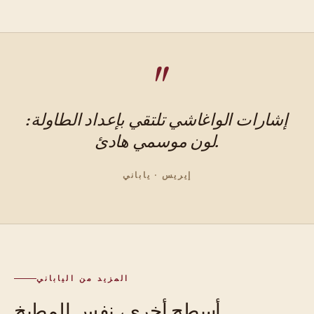
إشارات الواغاشي تلتقي بإعداد الطاولة:
لون موسمي هادئ.
إيريس · ياباني
المزيد من الياباني
أسطح أخرى، نفس المطبخ.