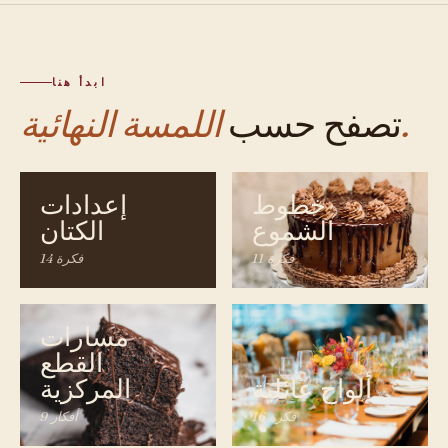
ابدأ هنا
اللمسة النهائية.
تصفح حسب
خطوط
إعدادات
الشموع
الكتان
11 فكرة
14 فكرة
مسارات
القطع
ألواح عائلية
المركزية
16 فكرة
9 أفكار