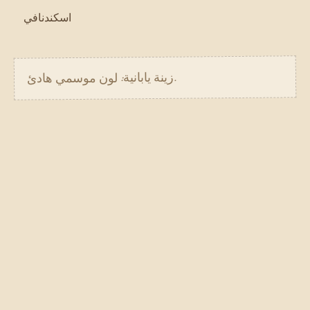
اسكندنافي
زينة يابانية: لون موسمي هادئ.