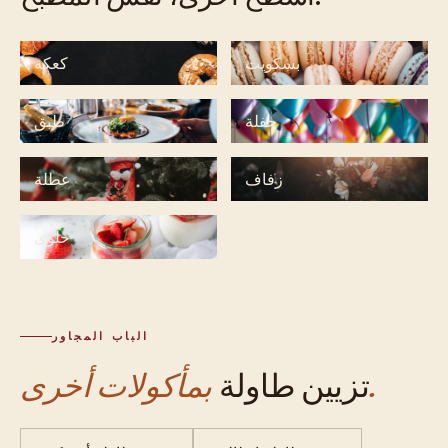
بسكويت
كعكة
حفلة
طبق
زفاف
عطلة
حلوى
الباب المجاور
بمأكولات أخرى.
تزيين طاولة