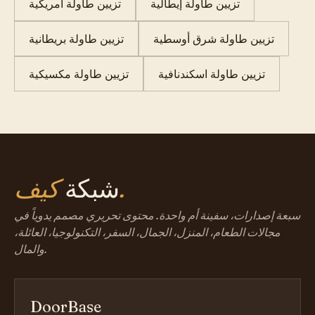
تزيين طاولة إيطالية
تزيين طاولة أمريكية
تزيين طاولة شرق أوسطية
تزيين طاولة بريطانية
تزيين طاولة اسكندنافية
تزيين طاولة مكسيكية
كيف.
شبكة
سبعة إصدارات، سفينة أم واحدة. محتوى تحريري مصمم يدوياً في
مجالات الطعام، المنزل، الجمال، السفر، التكنولوجيا، العائلة،
والمال.
DoorBase