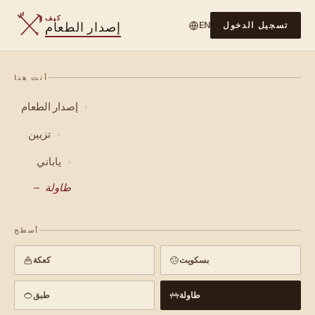
كيف
إصدار الطعام
تسجيل الدخول
EN
أنت هنا
إصدار الطعام
›
تزيين
›
ياباني
›
طاولة
أسطح
بسكويت
كعكة
طاولة
طبق