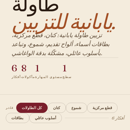
طاولة
يابانية للتزيين.
تزيين طاولة يابانية: كتان، قطع مركزية،
بطاقات أسماء، ألواح تقديم، شموع، وتباعد
بأسلوب عائلي، مشكّلة بدقة الواغاشي.
6
8
1
1
سطح
مستوى المهارة
مأكولات
أفكار
قطع مركزية
شموع
كتان
كل الطاولات
فلتر
6 أفكار
أسلوب عائلي
بطاقات